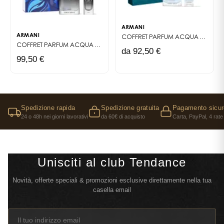
ARMANI
ARMANI
COFFRET PARFUM
ACQUA DI GIÒ PROFONDO
COFFRET PARFUM
ACQUA DI GIÒ PARFUM
da 92,50 €
99,50 €
Spedizione rapida
Spedizione gratuita
Pagamento sicur
24 o 48h nei giorni lavorativi
da 60€ di acquisto
Carta, PayPal, 4 rate
Unisciti al club Tendance
Novità, offerte speciali & promozioni esclusive direttamente nella tua
casella email