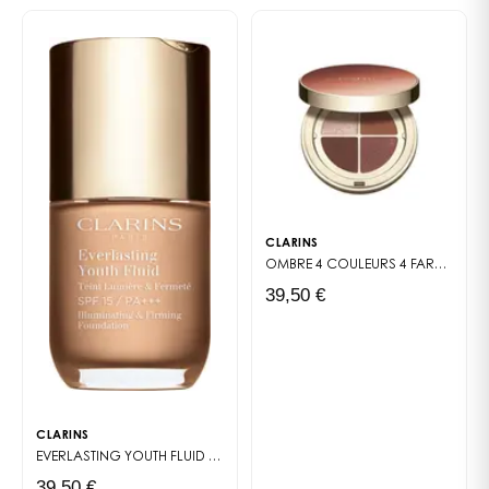
teñida fluida y ligera y aporta una cobertura muy
ligera y natural que deja respirar la piel
Milky Boost pasa de blanco a beige en pocos
segundos: ¡una verdadera sorpresa colorida y
sensorial! Se fusiona con tu piel y la envuelve en un
delicioso aroma afrutado.
¿Para quién?
Las mujeres que buscan una textura ligera e
hidratante y un resultado de buen aspecto
CLARINS
inmediato, natural y luminoso
OMBRE 4 COULEURS
4 FARDS À PAUPIÈRES
39,50 €
CLARINS
EVERLASTING YOUTH FLUID
TEINT LUMIÈRE & FERMETÉ
39,50 €