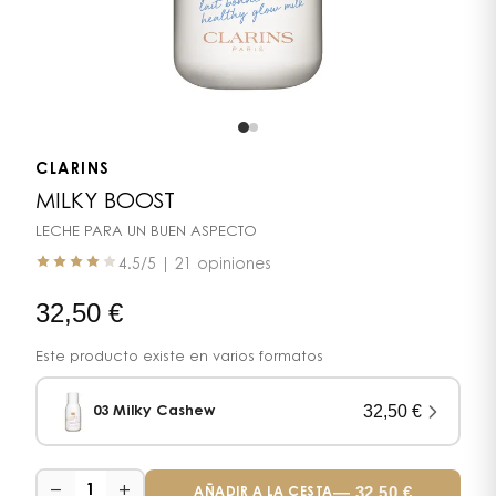
CLARINS
MILKY BOOST
LECHE PARA UN BUEN ASPECTO
4.5
/5 |
21 opiniones
32,50
€
Este producto existe en varios formatos
32,50
€
03 Milky Cashew
−
+
—
32,50
€
1
AÑADIR A LA CESTA