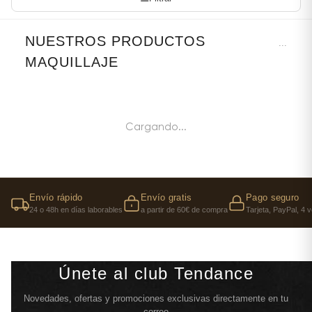
NUESTROS PRODUCTOS
...
MAQUILLAJE
Cargando...
Envío rápido
Envío gratis
Pago seguro
24 o 48h en días laborables
a partir de 60€ de compra
Tarjeta, PayPal, 4 
Únete al club Tendance
Novedades, ofertas y promociones exclusivas directamente en tu
correo