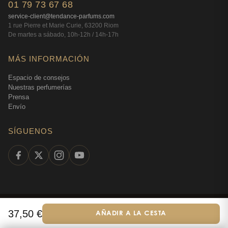
01 79 73 67 68
service-client@tendance-parfums.com
1 rue Pierre et Marie Curie, 63200 Riom
De martes a sábado, 10h-12h / 14h-17h
MÁS INFORMACIÓN
Espacio de consejos
Nuestras perfumerías
Prensa
Envío
SÍGUENOS
©
2026
Tendance Parfums —
Todos los derechos
37,50
€
AÑADIR A LA CESTA
Español
reservados
·
Perfumería en línea desde 2009
·