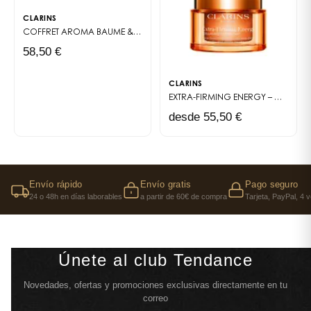
CLARINS
COFFRET AROMA
BAUME & BAIN TONIC
58,50 €
CLARINS
EXTRA-FIRMING ENERGY – CRÈME DE JOUR FERMETÉ & ÉCLAT (RECHARGE)
desde 55,50 €
Envío rápido
Envío gratis
Pago seguro
24 o 48h en días laborables
a partir de 60€ de compra
Tarjeta, PayPal, 4 
Únete al club Tendance
Novedades, ofertas y promociones exclusivas directamente en tu
correo