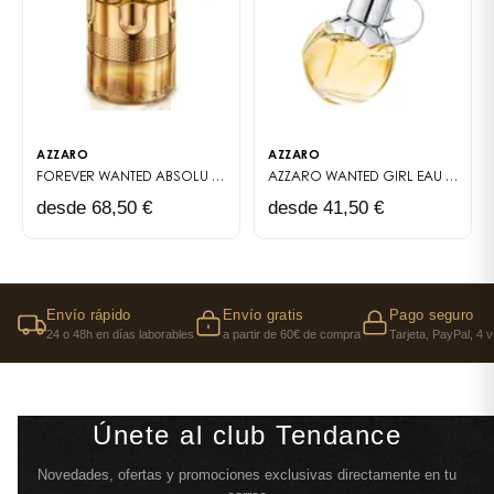
AZZARO
AZZARO
FOREVER WANTED ABSOLU
FRAGRANCE MASCULINE DE CONCENTRATION 
AZZARO WANTED GIRL
EAU DE PARFUM
desde 68,50 €
desde 41,50 €
Envío rápido
Envío gratis
Pago seguro
24 o 48h en días laborables
a partir de 60€ de compra
Tarjeta, PayPal, 4 
Únete al club Tendance
Novedades, ofertas y promociones exclusivas directamente en tu