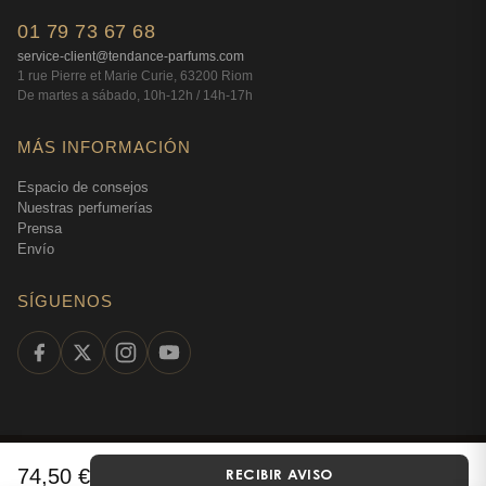
01 79 73 67 68
service-client@tendance-parfums.com
1 rue Pierre et Marie Curie, 63200 Riom
De martes a sábado, 10h-12h / 14h-17h
MÁS INFORMACIÓN
Espacio de consejos
Nuestras perfumerías
Prensa
Envío
SÍGUENOS
©
2026
Tendance Parfums —
Todos los derechos
74,50
€
RECIBIR AVISO
Español
reservados
·
Perfumería en línea desde 2009
·