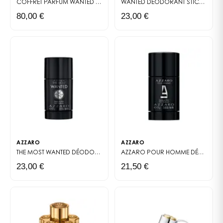
COFFRET PARFUM
WANTED FOREVER ELIXIR
WANTED DÉODORANT STICK
DÉODO
80,00 €
23,00 €
AZZARO
AZZARO
THE MOST WANTED DÉODORANT STICK
DÉODORANT STICK
AZZARO POUR HOMME DÉODORANT STICK
23,00 €
21,50 €