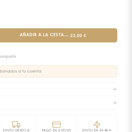
—
23,00
€
AÑADIR A LA CESTA
ompartir
bonados a tu cuenta
 Azzaro Wanted: Frescura y
 el Día a Día
IENTS: PROPYLENE GLYCOL • AQUA / WATER / EAU •
TEARATE • PARFUM / FRAGRANCE • STEARETH-100 •
ro Wanted ofrece una protección duradera al mismo
 GLUCONATE • CAPRYLYL GLYCOL • BENZYL SALICYLATE •
la icónica experiencia olfativa de
ENVÍO GRATIS A
PAGO EN 4 VECES
la fragancia Azzaro
ENVÍO EN 24-48 H