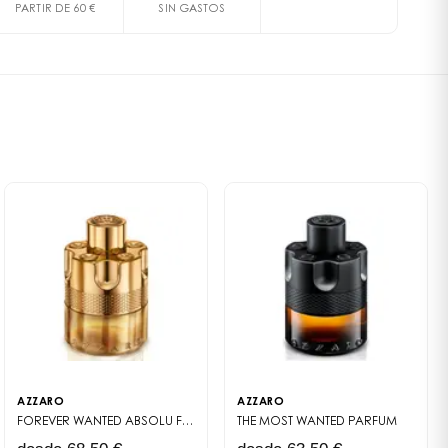
 CITRONELLOL • BENZYL ALCOHOL • COUMARIN •
PARTIR DE 60 €
SIN GASTOS
ara el hombre moderno y audaz, este cuidado corporal
 • GERANIOL • CITRAL • CINNAMAL • CI 19140 / YELLOW 5
ofisticación, permitiendo mantenerse fresco y seguro
(F.I.L. N70039506/1).
ientes que forman parte de la composición de los
ficaz Sin Compromisos
 marca se actualizan regularmente. Antes de utilizar un
s antitranspirantes de alto rendimiento, el
arca, le invitamos a leer la lista de ingredientes que
Wanted garantiza una protección óptima contra los
para asegurarse de que los ingredientes son adecuados
 Su textura ligera penetra rápidamente sin dejar marcas
.
un confort inmediato y una sensación de limpieza
a acompañar tu rutina matinal o después de una sesión
ta a todos los momentos de tu jornada.
a de Azzaro Wanted
oma las notas características del perfume Wanted: un
chispeante de limón y jengibre, sublimado por un
de cardamomo y manzana, reposando sobre un fondo
e vetiver y haba tonka. Esta firma olfativa masculina y
AZZARO
AZZARO
lve sutilmente, creando una armonía perfecta con tu
FOREVER WANTED ABSOLU
FRAGRANCE MASCULINE DE CONCENTRATION ÉLEVÉE AUX ACCORDS AMBRÉS, BOISÉS ET ÉPICÉS, GARANTISSANT UNE TENUE DE 24 HEURES.
THE MOST WANTED
PARFUM