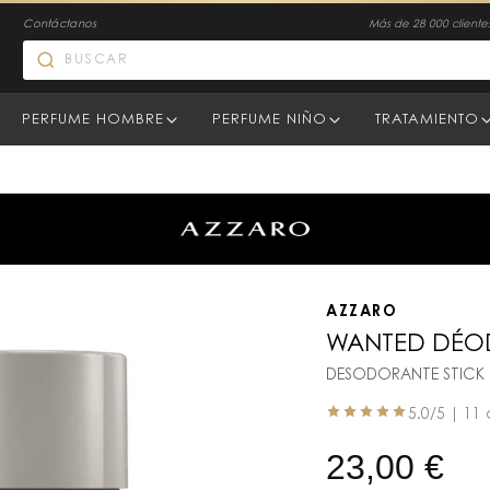
Contáctanos
Más de 28 000 clientes
PERFUME HOMBRE
PERFUME NIÑO
TRATAMIENTO
AZZARO
WANTED DÉO
DESODORANTE STICK
5.0
/5 |
11 
23,00
€