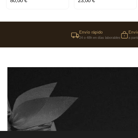
80,00 €
23,00 €
Envío rápido
Envío
24 o 48h en días laborables
a part