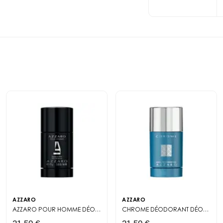
SODIUM HYDROXIDE •
Wanted
. Diseñado p
LIMONENE • LINALOOL
combina eficacia y s
• CI 15985 / YELLOW 6 
durante todo el día.
Las listas de ingred
Una Protección E
productos de nuestra
Formulado con activo
producto de nuestra m
desodorante Azzaro 
figura en su envase 
olores y la humedad.
para su uso personal
blancas, ofreciendo 
duradera. Ideal par
de deporte, se adap
La Estela Adictiv
Este desodorante ret
acorde hesperidado 
corazón aromático 
amaderado y tónico d
AZZARO
AZZARO
carismática te envue
DÉODORANT STICK
AZZARO POUR HOMME DÉODORANT STICK
CHROME DÉODORANT
DÉODORANT STICK
DÉODORANT STICK
eau de toilette.