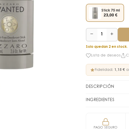
Stick 75 ml
23,00
€
−
+
1
Solo quedan 2 en stock.
Lista de deseos
C
Fidelidad:
1,15 €
a
DESCRIPCIÓN
Desodorante
INGREDIENTES
Elegancia en
2042216 05 - INGRED
GLYCERIN • SODIUM S
El desodorante Azza
LAURETH-23 • SODIUM
tiempo que prolonga 
PAGO SEGURO