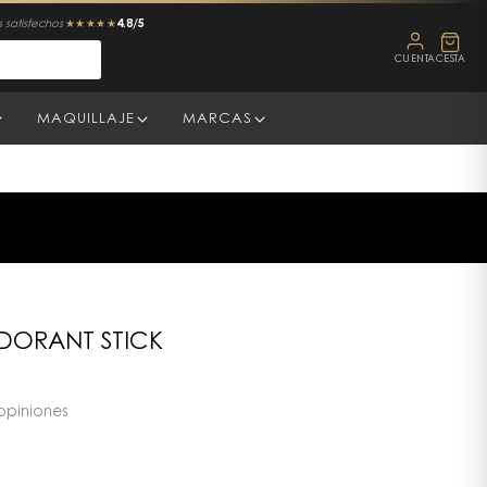
4.8/5
 satisfechos
★★★★★
CUENTA
CESTA
MAQUILLAJE
MARCAS
DORANT STICK
opiniones