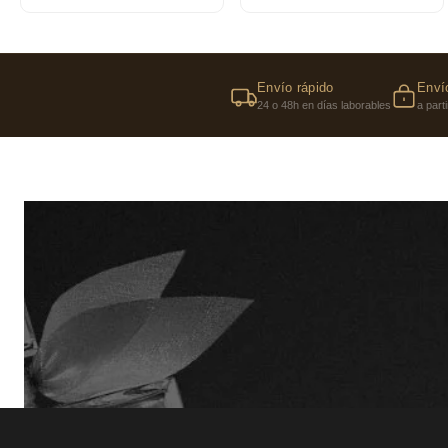
Envío rápido
Envío
24 o 48h en días laborables
a part