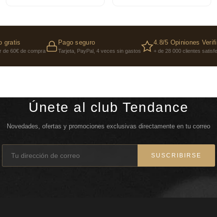
The Weeknd en medi
- Cancelar la última
vida es mucho mejor b
 gratis
Pago seguro
4.8/5 Opiniones Verif
Azzaro Wanted es el 
ir de 60€ de compra
Tarjeta, PayPal, 4 veces sin gastos
+ de 28 000 clientes satis
que todo le sale bien
los hombres envidian
El Eau de Toilette v
solar se descubre en
Únete al club Tendance
hombre Wanted tiene 
Familia Olfativa: A
Novedades, ofertas y promociones exclusivas directamente en tu correo
SUSCRIBIRSE