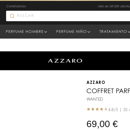
Contáctanos
Más de 28 000 clientes
PERFUME HOMBRE
PERFUME NIÑO
TRATAMIENTO
AZZARO
COFFRET PAR
WANTED
4.8
/5 |
35 
69,00
€