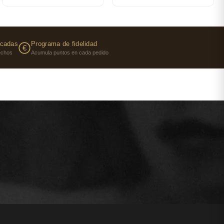
o de un metro abarrotado.
 reunión del día para escaparse a la playa, porque la
ajo el sol.
icadas
Programa de fidelidad
€
perfume de un hombre para quien todo es posible y al
fechos
Acumula puntos en cada pedido
. Un hombre radiante, brillante, solar, magnético, al que
 y las mujeres desean.
ibrante con acordes amaderados-especiados y su estela
 un cofre junto a un desodorante en stick perfumado. El
así todo su arsenal de seducción.
maderado Hespérido Especiado