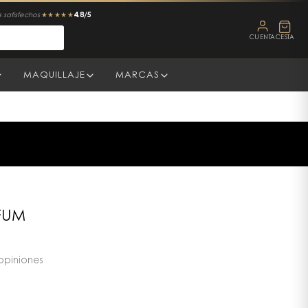
4.8/5
 satisfechos
★★★★★
CUENTA
CESTA
MAQUILLAJE
MARCAS
FUM
opiniones