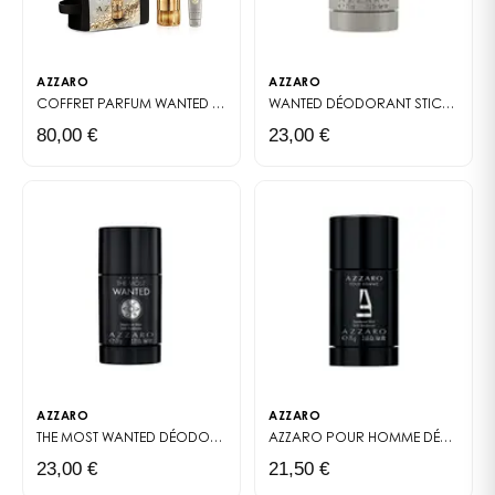
AZZARO
AZZARO
COFFRET PARFUM
WANTED FOREVER ELIXIR
WANTED DÉODORANT STICK
DÉODO
80,00 €
23,00 €
AZZARO
AZZARO
THE MOST WANTED DÉODORANT STICK
DÉODORANT STICK
AZZARO POUR HOMME DÉODORANT STICK
23,00 €
21,50 €