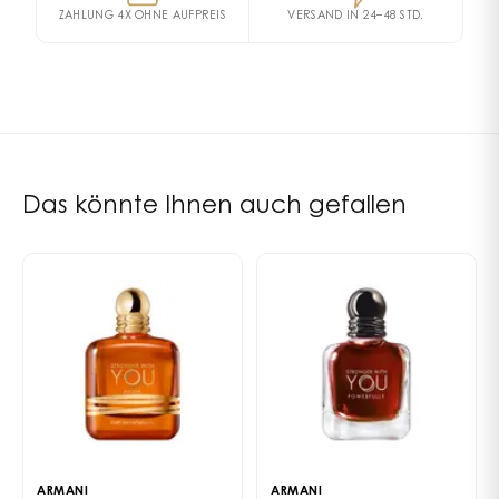
COUMARIN • BENZYL BENZOATE • CINNAMYL ALCOHOL
tiefen und intensiven männlichen Charakter enthüllen.
Herznoten
ZAHLUNG 4X OHNE AUFPREIS
VERSAND IN 24–48 STD.
• CI 60730 / EXT. VIOLET 2 (F.I.L. N70023368/1).
Schließlich vermitteln Zedernholz und Patchouli ein
Rosmarin
Lavendel
Zypresse
Mastix
Die Inhaltsstofflisten der Produkte unserer Marke
umhüllendes Gefühl.
Basisnoten
werden regelmäßig aktualisiert. Bevor Sie ein Produkt
Der neue Flakon ACQUA DI GIÒ PROFONDO EAU DE
unserer Marke verwenden, empfehlen wir Ihnen, die
Mineralische Noten
Moschus
Patchouli
Amber
PARFUM ist mit einem eleganten blauen Farbverlauf-
auf der Verpackung aufgeführte Inhaltsstoffliste zu
Lackierung versehen, die die Meerestiefen
lesen, um sicherzustellen, dass die Inhaltsstoffe für Ihren
PARFÜMEUR
ERSCHEINUNGSJAHR
widerspiegelt, sowie einem tiefblauen Deckel mit
persönlichen Gebrauch geeignet sind.
Alberto Morillas
2020
Das könnte Ihnen auch gefallen
geprägtem Giorgio Armani Monogramm. Jetzt in allen
Formaten mit der 150-ml-Nachfüllung nachfüllbar,
spiegelt er Giorgio Armanis Engagement für den
Planeten und seine Vision eines
verantwortungsvolleren Luxus wider.
ARMANI
ARMANI