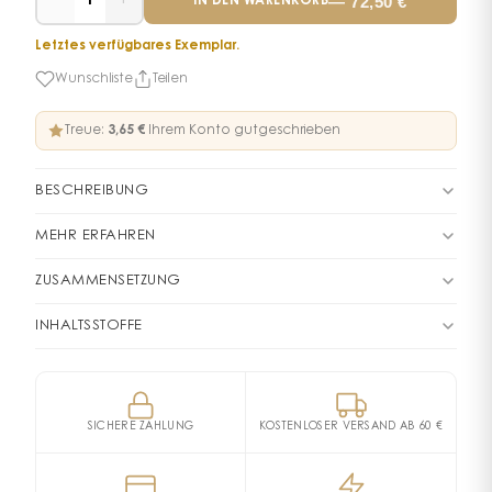
−
+
—
72,50
€
1
IN DEN WARENKORB
Letztes verfügbares Exemplar.
Wunschliste
Teilen
Treue:
3,65 €
Ihrem Konto gutgeschrieben
BESCHREIBUNG
Giorgio Armani präsentiert ACQUA DI GIÒ PROFONDO
MEHR ERFAHREN
EAU DE PARFUM: ein Duft von aromatischer
Sprühen Sie das Eau de Parfum aus 20 cm Entfernung
Wasserfrische, eingefangen in einem neuen
ZUSAMMENSETZUNG
auf Ihre Pulspunkte: Hals, Brust und Handgelenke.
nachfüllbaren Flakon.
Wenn Ihr Flakon leer ist, füllen Sie ihn mit der 150-ml-
DUFTFAMILIE
Aromatisch Fougère
INHALTSSTOFFE
ACQUA DI GIÒ PROFONDO EAU DE PARFUM ist eine
Nachfüllung nach.
560565 03 - INGREDIENTS: ALCOHOL • PARFUM /
intensive marine Interpretation von Acqua di Giò. Der
DUFTPYRAMIDE
FRAGRANCE • AQUA / WATER / EAU • LIMONENE •
Duft eröffnet mit marinen Noten und grüner
Aromatische Fougère
Kopfnoten
LINALOOL • BUTYL METHOXYDIBENZOYLMETHANE •
Mandarine, die der Kreation einen explosiven, saftigen
SICHERE ZAHLUNG
KOSTENLOSER VERSAND AB 60 €
Marine Noten, Grüne Mandarine
ALPHA-ISOMETHYL IONONE • CITRONELLOL • BENZYL
Notes marines
Aquozone
Bergamotte
und prickelnden Charakter verleihen. Dann folgen
Lavendel, Rosmarin
SALICYLATE • GERANIOL • CITRAL • BENZYL ALCOHOL •
Lavendel und Rosmarin, aromatische Noten, die einen
Grüne Mandarine
Zedernholz, Patchouli