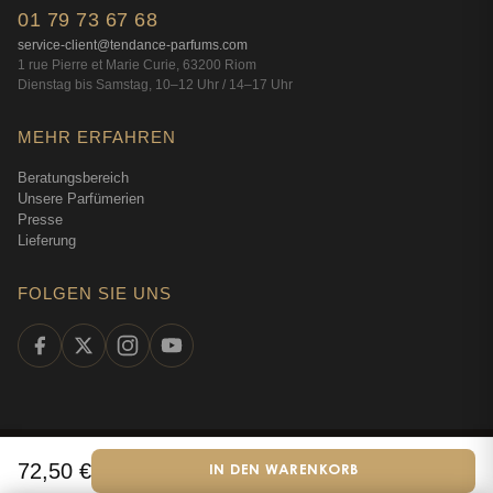
01 79 73 67 68
service-client@tendance-parfums.com
1 rue Pierre et Marie Curie, 63200 Riom
Dienstag bis Samstag, 10–12 Uhr / 14–17 Uhr
MEHR ERFAHREN
Beratungsbereich
Unsere Parfümerien
Presse
Lieferung
FOLGEN SIE UNS
©
2026
Tendance Parfums —
Alle Rechte vorbehalten
·
Online-
72,50
€
IN DEN WARENKORB
Deutsch
Parfümerie seit 2009
·