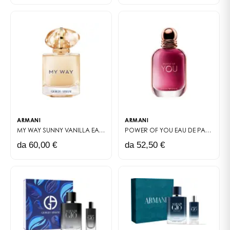
chypre ambrata racchiusa in un flacone gioiello
ricaricabile.
LE NOTE OLFATTIVE
La firma avvolgente del nettare di ribes nero, di
origine naturale, si mescola alla sinfonia femminile
dell'assoluta di rosa damascena e all'olio essenziale
vellutato di davana. L'insieme è sublimato dalla scia
sensuale dell'infusione di vaniglia bourbon del
Madagascar, frutto di un programma sostenibile di
ARMANI
ARMANI
supporto alle comunità locali, e da un tocco di tè
MY WAY SUNNY VANILLA
EAU DE PARFUM
POWER OF YOU
EAU DE PARFUM
nero aromatico.
da 60,00 €
da 52,50 €
La fragranza è formulata con alcol di origine
vegetale, proveniente dalla Francia, e composta da
ingredienti di fonti responsabili.
IL FLACONE
Il suo flacone è ornato dal logo Sì, impresso nel vetro
grazie a un savoir-faire unico, come una potente
dichiarazione per invitare ogni donna a dire Sì alla