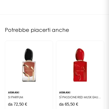
- un formato viaggio da 15ml della Eau de Parfum
ORANGE 4 (F.I.L. B162246/2)
Intense Sì, da portare ovunque con sé
- un latte profumato idratante da 50ml per sublimare
la pelle con un velo profumato per tutta la giornata
Giorgio Armani si impegna in un approccio eco-
Potrebbe piacerti anche
responsabile: questo cofanetto regalo è realizzato in
cartone e senza cellofan. Un cofanetto d'eccezione
fatto per durare.
LA FRAGRANZA
Qual è la parola più potente?
Dire Sì è fare una scelta. La scelta di aprirsi alle infinite
possibilità della vita.
Che tu dica Sì alla passione, alla libertà, all'amore o a
te stessa, questa semplice parola racchiude il
potenziale della vita. Sì dopo Sì, vai avanti e abbracci
ARMANI
ARMANI
tutte le sfaccettature della tua personalità.
SI
PARFUM
SÌ PASSIONE RED MUSK
EAU DE PARFUM
Giorgio Armani invita le donne a sentire il potere di
da 72,50 €
da 65,50 €
dire Sì con Sì Eau de Parfum Intense: una fragranza