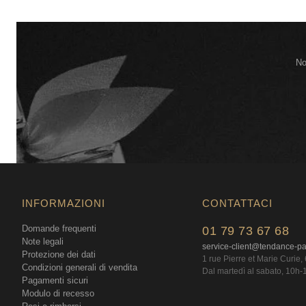
No
INFORMAZIONI
CONTATTACI
Domande frequenti
01 79 73 67 68
Note legali
service-client@tendance-p
Protezione dei dati
1 rue Pierre et Marie Curie
Condizioni generali di vendita
Dal martedì al sabato, 10h-
Pagamenti sicuri
Modulo di recesso