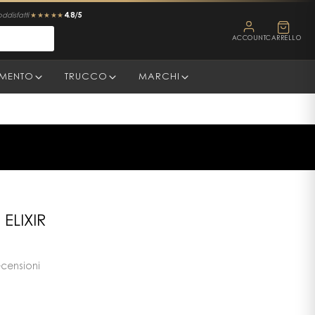
4.8/5
oddisfatti
★★★★★
ACCOUNT
CARRELLO
AMENTO
TRUCCO
MARCHI
ELIXIR
ecensioni