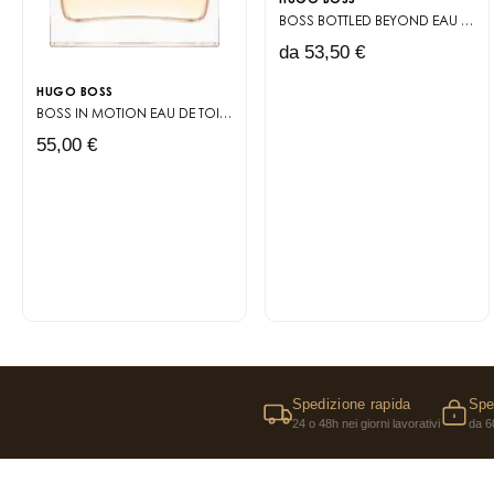
HUGO BOSS
BOSS BOTTLED BEYOND
EAU DE PARFUM
da 53,50 €
HUGO BOSS
BOSS IN MOTION
EAU DE TOILETTE
55,00 €
Spedizione rapida
Spe
24 o 48h nei giorni lavorativi
da 6