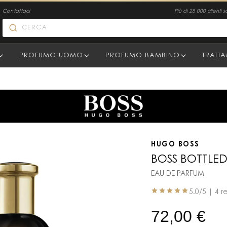
Contattaci
Più di 28 000 clienti s
PROFUMO UOMO
PROFUMO BAMBINO
TRATT
HUGO BOSS
BOSS BOTTLED 
EAU DE PARFUM
5.0
/5 |
4 r
72,00
€