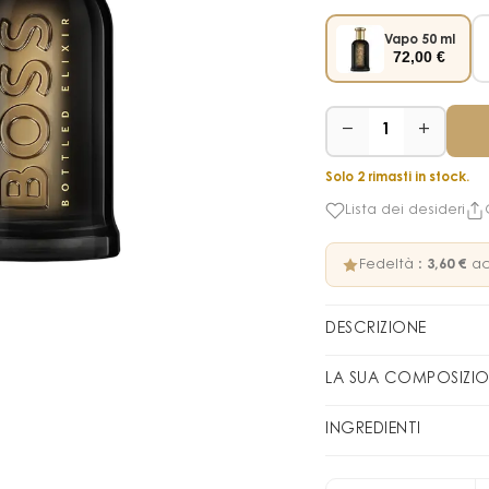
Vapo 50 ml
72,00
€
−
+
1
Solo 2 rimasti in stock.
Lista dei desideri
Fedeltà :
3,60 €
ac
DESCRIZIONE
Boss Bottled 
LA SUA COMPOSIZI
moderno
FAMIGLIA OLFATTIVA
O
INGREDIENTI
Con
Boss Bottled Elix
ALCOHOL DENAT. - P
PIRAMIDE OLFATTIVA
decisamente contemp