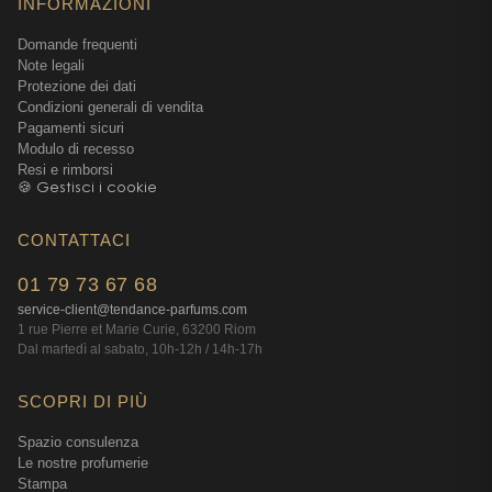
INFORMAZIONI
costruzione che mescola agrumi abbaglianti, cuore
Domande frequenti
aromatico e fondo legnoso ne fa una fragranza
Note legali
completa, capace di adattare il proprio carattere a
Protezione dei dati
ogni momento. È un profumo concepito per gli uomini
Condizioni generali di vendita
moderni, fiduciosi e in movimento.
Pagamenti sicuri
Modulo di recesso
Un equilibrio perfetto tra freschezza e
Resi e rimborsi
🍪 Gestisci i cookie
profondità
Gli agrumi gli apportano dinamismo, mentre i legni gli
CONTATTACI
conferiscono tenuta. Questo equilibrio ne fa un
profumo facile da portare ma sufficientemente
01 79 73 67 68
marcato da lasciare un'impressione duratura.
service-client@tendance-parfums.com
1 rue Pierre et Marie Curie, 63200 Riom
Un profumo per tutte le stagioni
Dal martedì al sabato, 10h-12h / 14h-17h
La sua freschezza vivace lo rende ideale per la
primavera e l'estate, ma la sua base legnosa gli
SCOPRI DI PIÙ
permette di essere indossato durante tutto l'anno
Spazio consulenza
senza perdere eleganza. Versatile, si adatta a tutti gli
Le nostre profumerie
stili e a tutte le occasioni.
Stampa