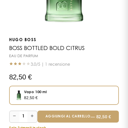
HUGO BOSS
BOSS BOTTLED BOLD CITRUS
EAU DE PARFUM
3.0
/5 |
1 recensione
82,50
€
Vapo 100 ml
82,50
€
−
+
—
82,50
€
1
AGGIUNGI AL CARRELLO