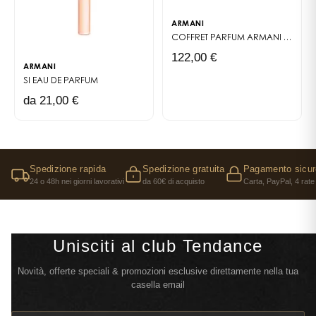
ARMANI
COFFRET PARFUM
ARMANI SI INTENSE
122,00 €
ARMANI
SI
EAU DE PARFUM
da 21,00 €
Spedizione rapida
Spedizione gratuita
Pagamento sicur
24 o 48h nei giorni lavorativi
da 60€ di acquisto
Carta, PayPal, 4 rate
Unisciti al club Tendance
Novità, offerte speciali & promozioni esclusive direttamente nella tua
casella email