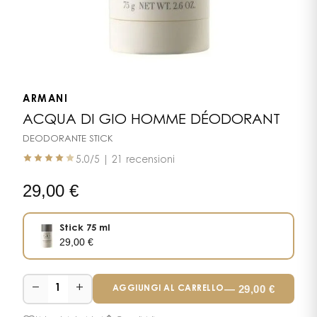
ARMANI
ACQUA DI GIO HOMME DÉODORANT
DEODORANTE STICK
5.0
/5 |
21 recensioni
29,00
€
Stick 75 ml
29,00
€
−
+
—
29,00
€
1
AGGIUNGI AL CARRELLO