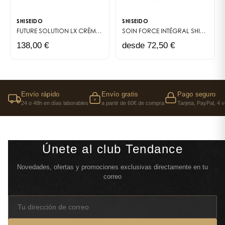
SHISEIDO
SHISEIDO
FUTURE SOLUTION LX CRÈME YEUX ET LÈVRES RÉGÉNÉRANTE
SOIN FORCE INTÉGRAL
UNE CRÈME I
SHISEIDO MEN
138,00 €
desde 72,50 €
Envío rápido
Envío gratis
Pago seguro
24 o 48h en días laborables
a partir de 60€ de compra
Tarjeta, PayPal, 4 
Únete al club Tendance
Novedades, ofertas y promociones exclusivas directamente en tu
correo