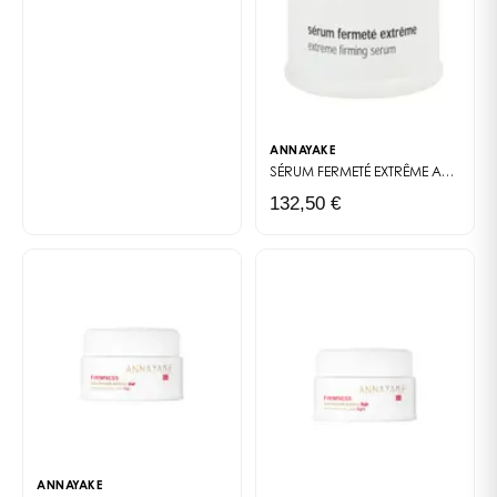
Mañana y noche, aplicar sobre el rostro y el cuello
perfectamente limpios y desmaquillados, después de
su sérum. *Test de uso realizado durante 28 días sobre
20 mujeres.
ANNAYAKE
SÉRUM FERMETÉ EXTRÊME
ANTI-AGE EXTRÊME
132,50 €
ANNAYAKE