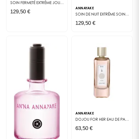
SOIN FERMETÉ EXTRÊME JOUR
CRÈME DE JOUR RAFFERMISSANTE 50 ML FO
ANNAYAKE
129,50 €
SOIN DE NUIT EXTRÊME
SOIN DE NUIT HAUTE TECHNOLOGIE : FERMETÉ ET ÉCLAT PENDANT LE PIC DE RÉGÉNÉRATION CELLULAIRE.
129,50 €
ANNAYAKE
DOJOU FOR HER
EAU DE PARFUM FÉMININE DE LA COLLECTION GODAÏ, HOMMAGE À LA TERRE — FLORAL POUDRÉ ET BOISÉ.
63,50 €