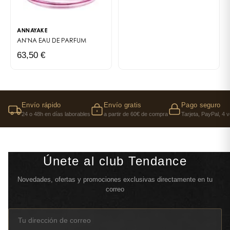
ANNAYAKE
AN'NA
EAU DE PARFUM
63,50 €
Envío rápido
Envío gratis
Pago seguro
24 o 48h en días laborables
a partir de 60€ de compra
Tarjeta, PayPal, 4 
Únete al club Tendance
Novedades, ofertas y promociones exclusivas directamente en tu
correo