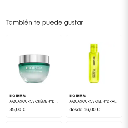
parfum (+/- CI 19140, CI 17200)
Este limpiador 2 en 1 elimina el maquillaje y la
contaminación mientras retira las impurezas y afina
los poros. La piel queda satinada, reparada,
También te puede gustar
refrescada y aireada.
Limpia tu piel con suavidad
gracias al Aceite
Desmaquillante Total Renew Oil
de Biotherm
Desde 1952, Biotherm no ha dejado de ampliar su
catálogo de productos para cuidar tu piel y
BIOTHERM
BIOTHERM
preservar su juventud de la forma más duradera
AQUASOURCE
CRÈME HYDRATANTE ET PROTECTRICE SPF30
AQUASOURCE
GEL HYDRATANT LÉGER ENRICHI EN ÉLECTROLYTES
posible. Así, la firma propone hoy casi tantas fórmulas
35,00 €
desde 16,00 €
como tipos de superficies cutáneas existen. Sin
embargo, todos los profesionales coinciden en que la
limpieza de la piel es el primer gesto esencial para