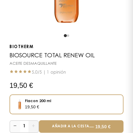
BIOTHERM
BIOSOURCE TOTAL RENEW OIL
ACEITE DESMAQUILLANTE
5.0
/5 |
1 opinión
19,50
€
Flacon 200 ml
19,50
€
−
+
—
19,50
€
1
AÑADIR A LA CESTA