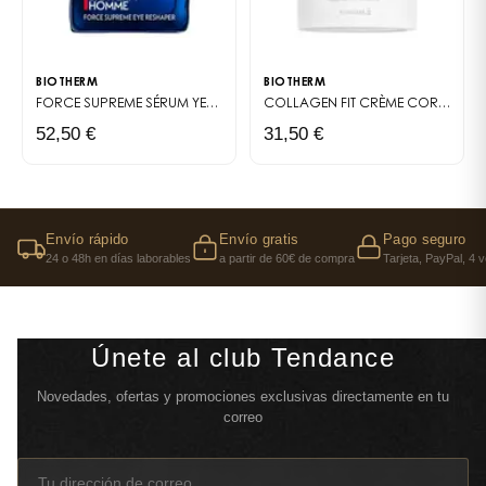
BIOTHERM
BIOTHERM
FORCE SUPREME
SÉRUM YEUX ANTI-ÂGE POUR HOMME
COLLAGEN FIT
CRÈME CORPS HYDRATANTE ET RAFFERMISSANTE
52,50 €
31,50 €
Envío rápido
Envío gratis
Pago seguro
24 o 48h en días laborables
a partir de 60€ de compra
Tarjeta, PayPal, 4 
Únete al club Tendance
Novedades, ofertas y promociones exclusivas directamente en tu
correo