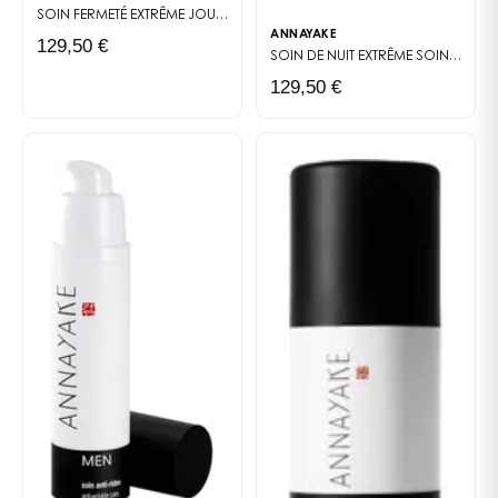
SOIN FERMETÉ EXTRÊME JOUR
CRÈME DE JOUR RAFFERMISSANTE 50 ML FO
ANNAYAKE
129,50 €
SOIN DE NUIT EXTRÊME
SOIN DE NUIT HAUTE TECHNOLOGIE : FERMETÉ ET ÉCLAT PENDANT LE PIC DE RÉGÉNÉRATION CELLULAIRE.
129,50 €