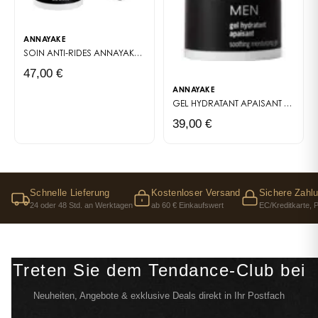
ANNAYAKE
SOIN ANTI-RIDES
ANNAYAKE MEN
47,00 €
ANNAYAKE
GEL HYDRATANT APAISANT
ANNAYA
39,00 €
Schnelle Lieferung
Kostenloser Versand
Sichere Zahl
24 oder 48 Std. an Werktagen
ab 60 € Einkaufswert
EC/Kreditkarte, 
Treten Sie dem Tendance-Club bei
Neuheiten, Angebote & exklusive Deals direkt in Ihr Postfach