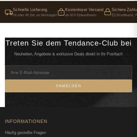
Schnelle Lieferung
Kostenloser Versand
Sichere Zahl
24 oder 48 Std. an Werktagen
ab 60 € Einkaufswert
EC/Kreditkarte, 
Treten Sie dem Tendance-Club bei
Neuheiten, Angebote & exklusive Deals direkt in Ihr Postfach
ANMELDEN
INFORMATIONEN
Häufig gestellte Fragen