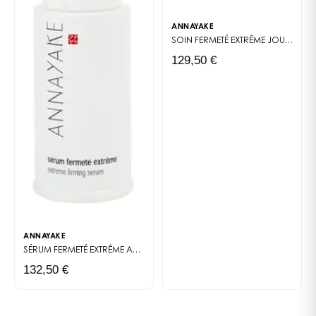
ANNAYAKE
SOIN FERMETÉ EXTRÊME JOUR
CRÈME
129,50 €
ANNAYAKE
SÉRUM FERMETÉ EXTRÊME
ANTI-AGE EXTRÊME
132,50 €