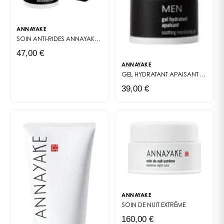
ANNAYAKE
SOIN ANTI-RIDES
ANNAYAKE MEN
47,00 €
ANNAYAKE
GEL HYDRATANT APAISANT
ANNAYA
39,00 €
ANNAYAKE
SOIN DE NUIT EXTRÊME
160,00 €