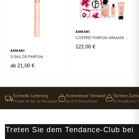
ARMANI
COFFRET PARFUM
ARMANI SI INTENSE
122,00 €
ARMANI
SI
EAU DE PARFUM
ab 21,00 €
Schnelle Lieferung
Kostenloser Versand
Sichere Zahl
24 oder 48 Std. an Werktagen
ab 60 € Einkaufswert
EC/Kreditkarte, 
Treten Sie dem Tendance-Club bei