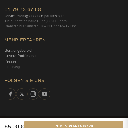
01 79 73 67 68
service-client@tendance-parfums.com
1 rue Pierre et Marie Curie, 63200 Riom
Dienstag bis Samstag, 10–12 Uhr / 14–17 Uhr
MEHR ERFAHREN
Beratungsbereich
Unsere Parfümerien
Presse
Lieferung
FOLGEN SIE UNS
©
2026
Tendance Parfums —
Alle Rechte vorbehalten
·
Online-
65,00
€
IN DEN WARENKORB
Deutsch