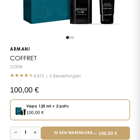
ARMANI
COFFRET
CODE
4.8
/5 |
6 Bewertungen
100,00
€
Vapo 125 ml + 2 pdts
100,00
€
−
+
—
100,00
€
1
IN DEN WARENKORB