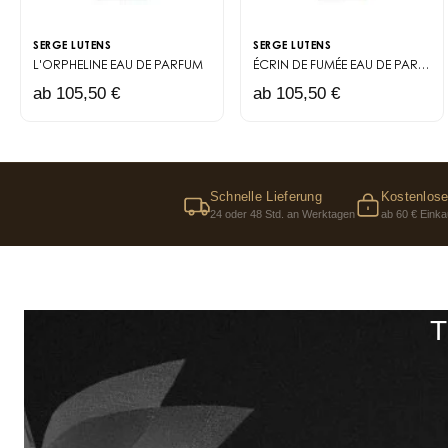
SERGE LUTENS
SERGE LUTENS
L'ORPHELINE
EAU DE PARFUM
ÉCRIN DE FUMÉE
EAU DE PARFUM
ab 105,50 €
ab 105,50 €
Schnelle Lieferung
Kostenlose
24 oder 48 Std. an Werktagen
ab 60 € Einka
T