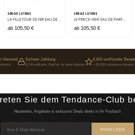
SERGE LUTENS
SERGE LUTENS
LA FILLE TOUR DE FER
EAU DE PARFUM
LE PERCE-VENT
EAU DE PARFUM
ab 105,50 €
ab 105,50 €
r Versand
Sichere Zahlung
4,8/5 verifizierte Bewe
ufswert
EC/Kreditkarte, PayPal, 4x ohne Aufpreis
+ 28.000 zufriedene Kunden
reten Sie dem Tendance-Club b
Neuheiten, Angebote & exklusive Deals direkt in Ihr Postfach
ANMELDEN