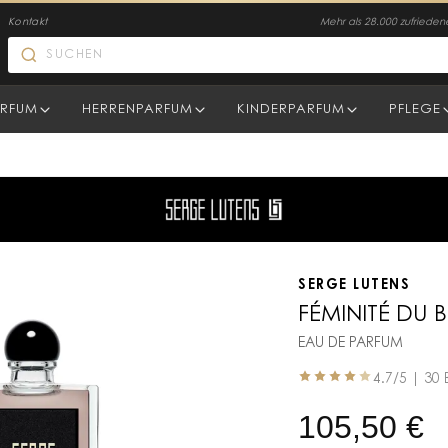
Kontakt
Mehr als 28.000 zufriede
RFUM
HERRENPARFUM
KINDERPARFUM
PFLEGE
SERGE LUTENS
FÉMINITÉ DU B
EAU DE PARFUM
4.7
/5 |
30 
105,50
€