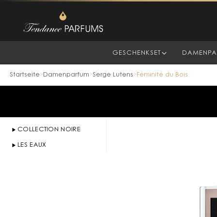
GESCHENKSET
DAMENPA
Startseite
Damenparfum
Serge Lutens
Féminité du Bois
>
>
>
COLLECTION NOIRE
LES EAUX