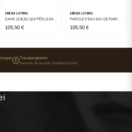
SERGE LUTENS
SERGE LUTENS
DANS LE BLEU QUI PÉTILLE
EAU DE PARFUM
PAROLE D'EAU
EAU DE PARFUM
105,50 €
105,50 €
rtungen
Treueprogramm
€
Sammeln Sie bei jeder Bestellung Punkte
ei