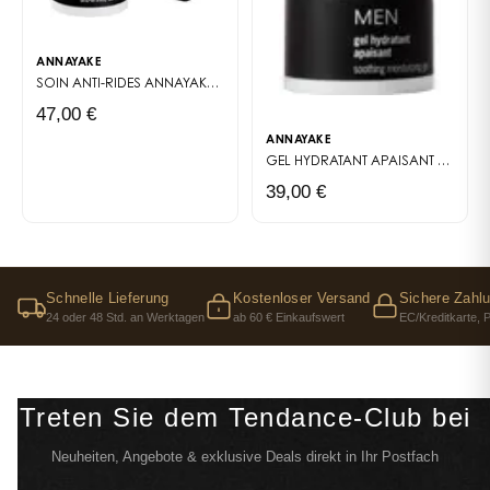
ANNAYAKE
SOIN ANTI-RIDES
ANNAYAKE MEN
47,00 €
ANNAYAKE
GEL HYDRATANT APAISANT
ANNAYA
39,00 €
Schnelle Lieferung
Kostenloser Versand
Sichere Zahl
24 oder 48 Std. an Werktagen
ab 60 € Einkaufswert
EC/Kreditkarte, 
Treten Sie dem Tendance-Club bei
Neuheiten, Angebote & exklusive Deals direkt in Ihr Postfach