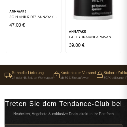
ANNAYAKE
SOIN ANTI-RIDES
ANNAYAKE MEN
47,00 €
ANNAYAKE
GEL HYDRATANT APAISANT
ANNAYA
39,00 €
Schnelle Lieferung
Kostenloser Versand
Sichere Zahl
24 oder 48 Std. an Werktagen
ab 60 € Einkaufswert
EC/Kreditkarte, 
Treten Sie dem Tendance-Club bei
Neuheiten, Angebote & exklusive Deals direkt in Ihr Postfach