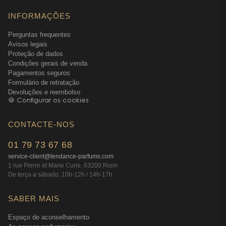
uma frescura radiante. À noite, o Elixir toma o relevo
com a sua intensidade encantadora. Esta alternância
INFORMAÇÕES
permite variar os estilos mantendo o ADN Boss.
Perguntas frequentes
Reforçar a sua sillage com as variantes Boss
Avisos legais
Proteção de dados
Bottled
Condições gerais de venda
Para aqueles que desejam explorar outras facetas da
Pagamentos seguros
Formulário de retratação
intensidade Boss,
Boss Bottled Parfum pour homme
Devoluções e reembolso
constitui uma alternativa igualmente profunda, com
🍪 Configurar os cookies
uma assinatura ligeiramente diferente. Juntas, estas
versões permitem adaptar o perfume ao contexto
CONTACTE-NOS
mantendo-se fiel à maison Boss.
01 79 73 67 68
Um ritual completo em torno de
service-client@tendance-parfums.com
1 rue Pierre et Marie Curie, 63200 Riom
Boss Bottled Elixir
De terça a sábado, 10h-12h / 14h-17h
Preparação e aplicação para uma fixação
SABER MAIS
ótima
Espaço de aconselhamento
Para desfrutar plenamente da riqueza de Boss Bottled