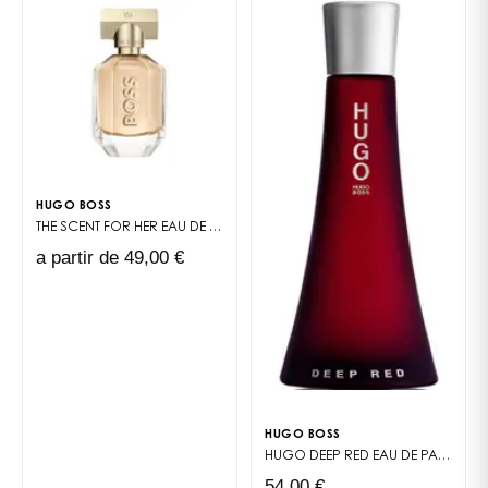
surpreendente que dá imediatamente o tom: a de
um perfume assumido, construído para a sedução e
a presença.
Um coração quente e amadeirado
O coração revela madeiras quentes, realçadas por
especiarias elegantes e nuances balsâmicas. Esta
combinação cria uma sillage densa, particularmente
HUGO BOSS
encantadora, que se desenvolve com mestria sobre
THE SCENT FOR HER
EAU DE PARFUM
a pele. O equilíbrio entre intensidade e sofisticação
a partir de 49,00 €
torna-o um perfume ideal para as noites, os
encontros importantes ou qualquer momento em que
a distinção é essencial.
Uma base de longa duração, luxuosa e
vibrante
As notas de fundo âmbar, amadeiradas e resinosas
HUGO BOSS
prolongam a assinatura olfativa com uma fixação
HUGO DEEP RED
EAU DE PARFUM
notável. Esta profundidade aveludada confere a Boss
54,00 €