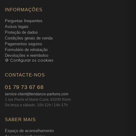
como o
coffret Boss Bottled
, que reúne
INFORMAÇÕES
frequentemente perfume e produtos de cuidado a
Perguntas frequentes
combinar.
Avisos legais
Variações perfumadas para todos os gostos
Proteção de dados
Condições gerais de venda
A coleção Boss Bottled estende-se com
Pagamentos seguros
interpretações variadas, desde versões mais frescas
Formulário de retratação
até declinações intensamente amadeiradas. Entre
Devoluções e reembolso
🍪 Configurar os cookies
elas encontramos
Boss Bottled Bold Citrus
, que
destaca a vitalidade dos citrinos, ou ainda
Boss
CONTACTE-NOS
Bottled Parfum
, cuja profundidade sombria e
elegante oferece uma alternativa mais intensa.
01 79 73 67 68
Uma assinatura olfativa reconhecível
service-client@tendance-parfums.com
1 rue Pierre et Marie Curie, 63200 Riom
instantaneamente
De terça a sábado, 10h-12h / 14h-17h
Mesmo dentro desta diversidade, Boss Bottled Absolu
preserva o caráter original da linha: essa mistura
SABER MAIS
icónica de maçã, especiarias e madeira que seduz
Espaço de aconselhamento
gerações de homens. A sua modernidade