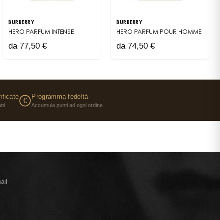
BURBERRY
BURBERRY
HERO
PARFUM INTENSE
HERO
PARFUM POUR HOMME
da 77,50 €
da 74,50 €
ificate
Programma fedeltà
€
tti
Accumula punti ad ogni ordine
ail