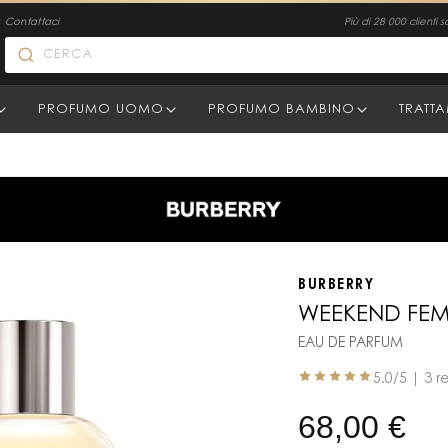
Contattaci
Più di 28 000 clienti s
PROFUMO UOMO
PROFUMO BAMBINO
TRATT
BURBERRY
WEEKEND FE
EAU DE PARFUM
5.0
/5 |
3 r
68,00
€