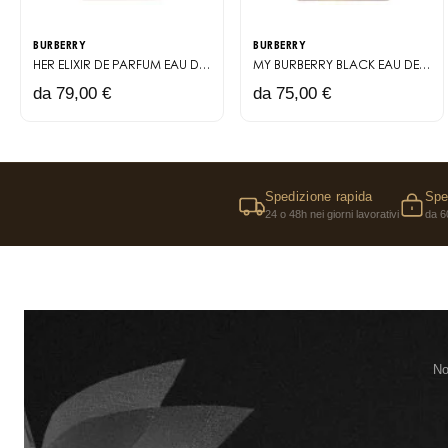
BURBERRY
BURBERRY
HER ELIXIR DE PARFUM
EAU DE PARFUM INTENSE
MY BURBERRY BLACK
EAU DE PARFUM
da 79,00 €
da 75,00 €
Spedizione rapida
Spe
24 o 48h nei giorni lavorativi
da 6
No