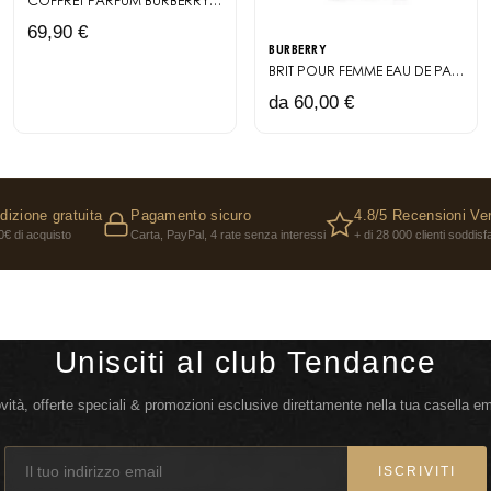
COFFRET PARFUM
BURBERRY GODDESS
69,90 €
BURBERRY
BRIT POUR FEMME
EAU DE PARFUM
da 60,00 €
dizione gratuita
Pagamento sicuro
4.8/5 Recensioni Ver
0€ di acquisto
Carta, PayPal, 4 rate senza interessi
+ di 28 000 clienti soddisfa
Unisciti al club Tendance
vità, offerte speciali & promozioni esclusive direttamente nella tua casella em
ISCRIVITI