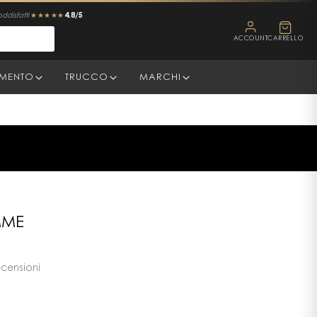
4.8/5
oddisfatti
★★★★★
ACCOUNT
CARRELLO
AMENTO
TRUCCO
MARCHI
MME
ecensioni