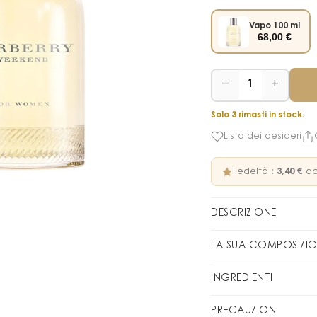
Vapo 100 ml
68,00
€
−
+
1
Solo 3 rimasti in stock.
Lista dei desideri
Fedeltà :
3,40 €
ac
DESCRIZIONE
Weekend pour Femme 
LA SUA COMPOSIZI
Weekend Pour Femme s
spontaneità ma anche
FAMIGLIA OLFATTIVA
F
INGREDIENTI
Weekend pour Femme è
Water, Alcohol Denat
uniscono il mandarino,
PIRAMIDE OLFATTIVA
PRECAUZIONI