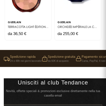
GUERLAIN
GUERLAIN
TERRACOTTA LIGHT
ÉDITION LIMITÉE DE LA POUDRE BRONZANTE TERRACOTTA, EN BOÎTIER RECHARGEABLE ORNÉ DE MOTIFS ZELLIGE INSPIRÉS DES DUNES MAROCAINES.
ORCHIDÉE IMPÉRIALE
LA CRÈME RICHE DE LONGÉVITÉ
da 36,50 €
da 255,00 €
Spedizione rapida
Spedizione gratuita
Pagamento sicur
24 o 48h nei giorni lavorativi
da 60€ di acquisto
Carta, PayPal, 4 rate
Unisciti al club Tendance
Novità, offerte speciali & promozioni esclusive direttamente nella tua
casella email