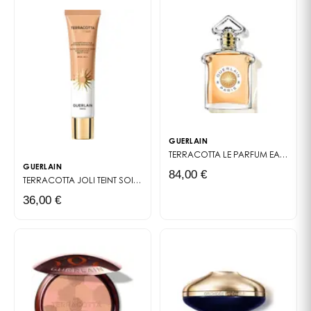
cutanea è protetta grazie all'idratazione della pelle.
⁵In profondità nell'epidermide. ⁶Autovalutazione da
parte di 42 donne. ⁷Test clinico su 42 donne.
GUERLAIN
TERRACOTTA LE PARFUM
EAU DE TOILETTE
GUERLAIN
84,00 €
TERRACOTTA JOLI TEINT
SOIN TEINTÉ PROTECTEUR
36,00 €