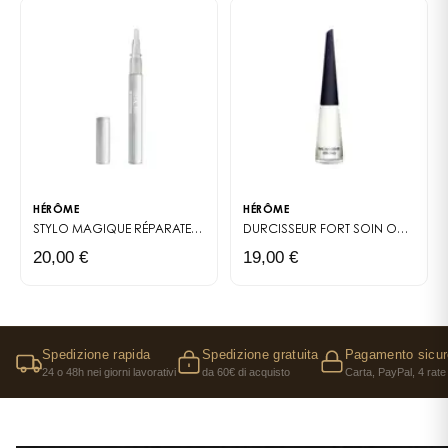
HÉRÔME
HÉRÔME
STYLO MAGIQUE
RÉPARATEUR
DURCISSEUR FORT
SOIN ONGLE
20,00 €
19,00 €
Spedizione rapida
Spedizione gratuita
Pagamento sicur
24 o 48h nei giorni lavorativi
da 60€ di acquisto
Carta, PayPal, 4 rate