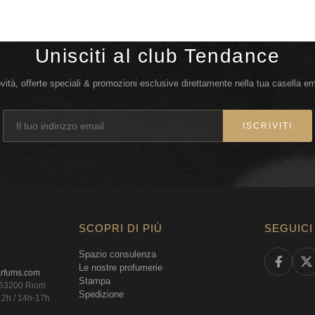
Unisciti al club Tendance
vità, offerte speciali & promozioni esclusive direttamente nella tua casella em
ISCRIVITI
SCOPRI DI PIÙ
SEGUICI
Spazio consulenza
Le nostre profumerie
arfums.com
Stampa
, 63200 Riom
Spedizione
12h / 14h-17h