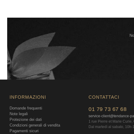
No
INFORMAZIONI
CONTATTACI
Domande frequenti
01 79 73 67 68
Note legali
service-client@tendance-p
Protezione dei dati
1 rue Pierre et Marie Curie
Condizioni generali di vendita
Dal martedì al sabato, 10h-
Pagamenti sicuri