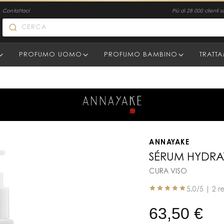
Contattaci
Più di 28 000 clienti s
PROFUMO UOMO
PROFUMO BAMBINO
TRATT
ANNAYAKE
SÉRUM HYDRA
CURA VISO
5.0
/5 |
2 r
63,50
€