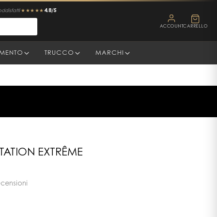
4.8/5
oddisfatti
★★★★★
ACCOUNT
CARRELLO
AMENTO
TRUCCO
MARCHI
TATION EXTRÊME
ecensioni