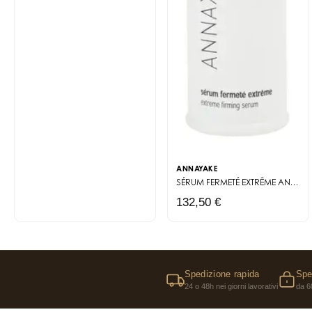
ANNAYAKE
SÉRUM FERMETÉ EXTRÊME
ANTI-AGE EXTRÊME
132,50 €
Spedizione rapida
Spe
24 o 48h nei giorni lavorativi
da 6