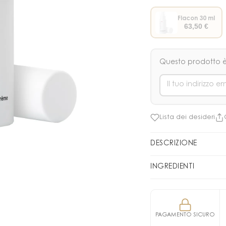
Flacon 30 ml
63,50
€
Questo prodotto è
Lista dei desideri
DESCRIZIONE
Sérum Hydra
INGREDIENTI
Un vero bagno di idra
INGREDIENTI: AQUA (
molto delicato che pen
PEG-50 HYDROGENAT
morbida e luminosa. 
XANTHAN GUM, METHYL
PAGAMENTO SICURO
esigenze fondamentali
SERINE, POTASSIUM H