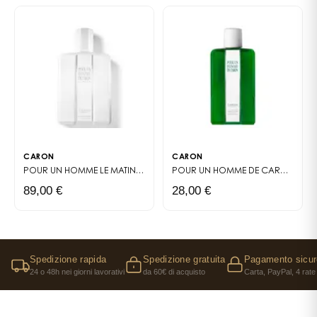
CARON
CARON
POUR UN HOMME LE MATIN
EAU DE TOILETTE VIVIFIANTE
POUR UN HOMME DE CARON SHAMPOING
89,00 €
28,00 €
Spedizione rapida
Spedizione gratuita
Pagamento sicur
24 o 48h nei giorni lavorativi
da 60€ di acquisto
Carta, PayPal, 4 rate