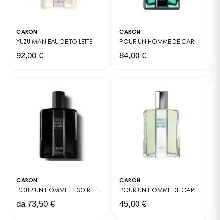
CARON
CARON
YUZU MAN
EAU DE TOILETTE
POUR UN HOMME DE CARON
PAR
92,00 €
84,00 €
CARON
CARON
POUR UN HOMME LE SOIR
EAU DE TOILETTE INTENSE
POUR UN HOMME DE CARON LOTION APRÈS-RASAGE
da 73,50 €
45,00 €