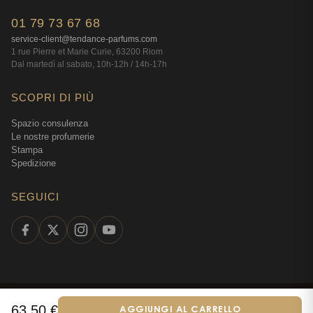
01 79 73 67 68
service-client@tendance-parfums.com
1 rue Pierre et Marie Curie, 63200 Riom
Dal martedì al sabato, 10h-12h / 14h-17h
SCOPRI DI PIÙ
Spazio consulenza
Le nostre profumerie
Stampa
Spedizione
SEGUICI
©
2026
Tendance Parfums —
Tutti i diritti riservati
·
Profumeria online dal
63,50
€
AGGIUNGI AL CARRELLO
Italiano