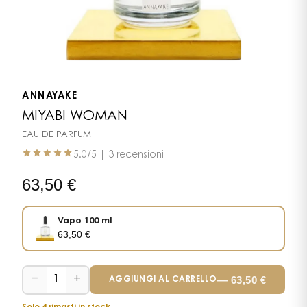
ANNAYAKE
MIYABI WOMAN
EAU DE PARFUM
5.0
/5 |
3 recensioni
63,50
€
Vapo 100 ml
63,50
€
−
+
—
63,50
€
1
AGGIUNGI AL CARRELLO