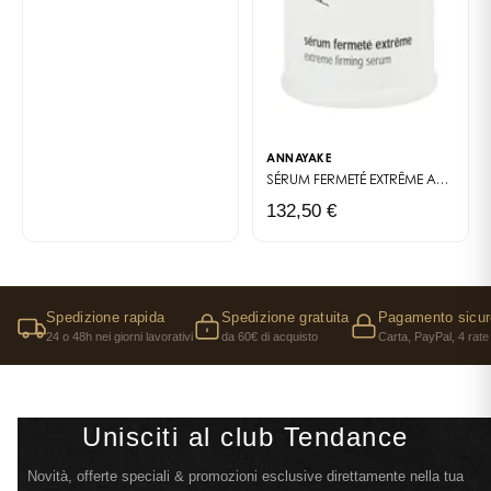
ANNAYAKE
SÉRUM FERMETÉ EXTRÊME
ANTI-AGE EXTRÊME
132,50 €
Spedizione rapida
Spedizione gratuita
Pagamento sicur
24 o 48h nei giorni lavorativi
da 60€ di acquisto
Carta, PayPal, 4 rate
Unisciti al club Tendance
Novità, offerte speciali & promozioni esclusive direttamente nella tua