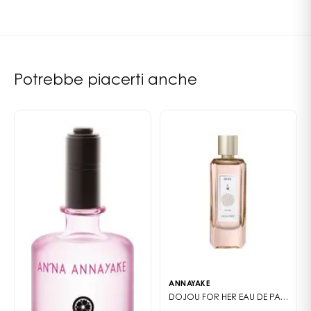
ANNO DI CREAZIONE
2009
Potrebbe piacerti anche
ANNAYAKE
DOJOU FOR HER
EAU DE PARFUM FÉMININE DE LA COLLECTION GODAÏ, HOMMAGE À LA TERRE — FLORAL POUDRÉ ET BOISÉ.