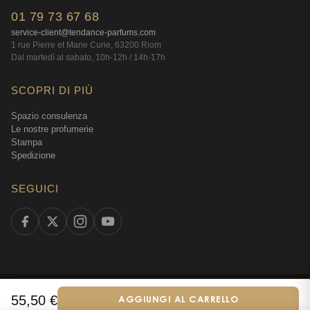
01 79 73 67 68
service-client@tendance-parfums.com
1 rue Pierre et Marie Curie, 63200 Riom
Dal martedì al sabato, 10h-12h / 14h-17h
SCOPRI DI PIÙ
Spazio consulenza
Le nostre profumerie
Stampa
Spedizione
SEGUICI
©
2026
Tendance Parfums —
Tutti i diritti riservati
·
Profumeria online dal
55,50
€
AGGIUNGI AL CARRELLO
Italiano
2009
·