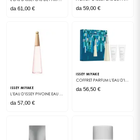
150 ml.
da 59,00 €
da 61,00 €
ISSEY MIYAKE
COFFRET PARFUM
L'EAU D'ISSEY
da 56,50 €
ISSEY MIYAKE
L'EAU D'ISSEY PIVOINE
EAU DE TOILETTE INTENSE
da 57,00 €