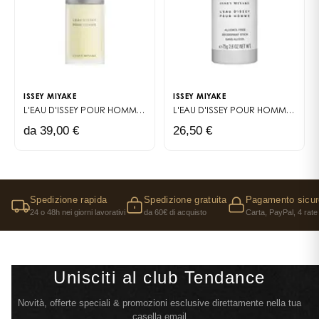
ISSEY MIYAKE
ISSEY MIYAKE
L'EAU D'ISSEY POUR HOMME
EAU DE TOILETTE
L'EAU D'ISSEY POUR HOMME DÉODORANT STICK
da 39,00 €
26,50 €
Spedizione rapida
Spedizione gratuita
Pagamento sicur
24 o 48h nei giorni lavorativi
da 60€ di acquisto
Carta, PayPal, 4 rate
Unisciti al club Tendance
Novità, offerte speciali & promozioni esclusive direttamente nella tua
casella email