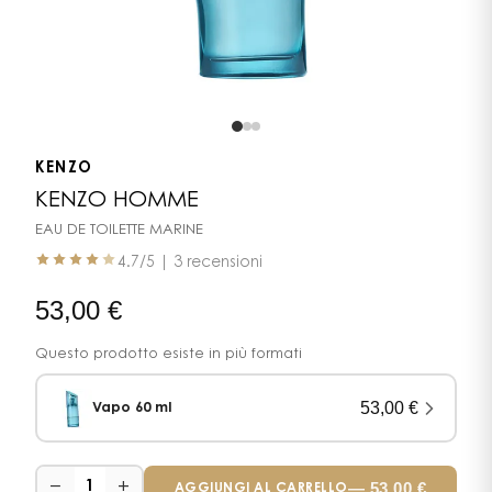
KENZO
KENZO HOMME
EAU DE TOILETTE MARINE
4.7
/5 |
3 recensioni
53,00
€
Questo prodotto esiste in più formati
53,00
€
Vapo 60 ml
−
+
—
53,00
€
1
AGGIUNGI AL CARRELLO