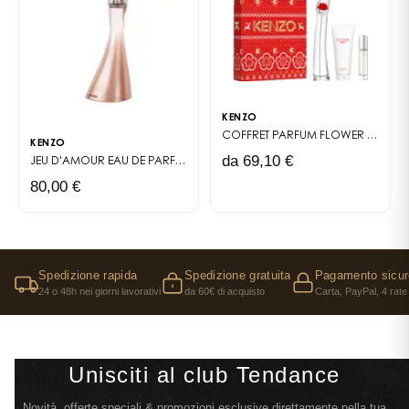
KENZO
COFFRET PARFUM
FLOWER BY KENZO
KENZO
da 69,10 €
JEU D'AMOUR
EAU DE PARFUM
80,00 €
Spedizione rapida
Spedizione gratuita
Pagamento sicur
24 o 48h nei giorni lavorativi
da 60€ di acquisto
Carta, PayPal, 4 rate
Unisciti al club Tendance
Novità, offerte speciali & promozioni esclusive direttamente nella tua