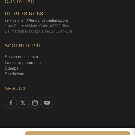
CONTATTACI
01 79 73 67 68
service-client@tendance-parfums.com
1 rue Pierre et Marie Curie, 63200 Riom
Dal martedì al sabato, 10h-12h / 14h-17h
SCOPRI DI PIÙ
Spazio consulenza
Le nostre profumerie
Stampa
Spedizione
SEGUICI
©
2026
Tendance Parfums —
Tutti i diritti riservati
·
Profumeria online dal