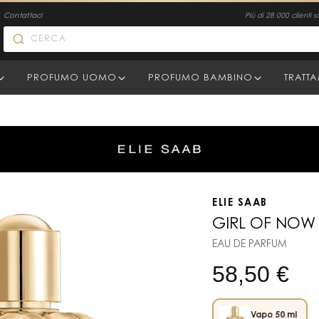
Contattaci
Più di 28 000 clienti s
PROFUMO UOMO
PROFUMO BAMBINO
TRATT
ELIE SAAB
GIRL OF NOW 
EAU DE PARFUM
58,50
€
Vapo 50 ml