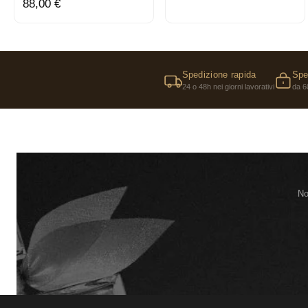
88,00 €
Spedizione rapida
Spe
24 o 48h nei giorni lavorativi
da 6
No