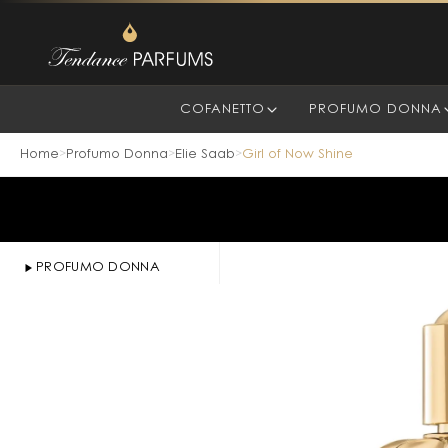
COFANETTO
PROFUMO DONNA
Home
Profumo Donna
Elie Saab
Girl of Now Shine
>
>
>
PROFUMO DONNA