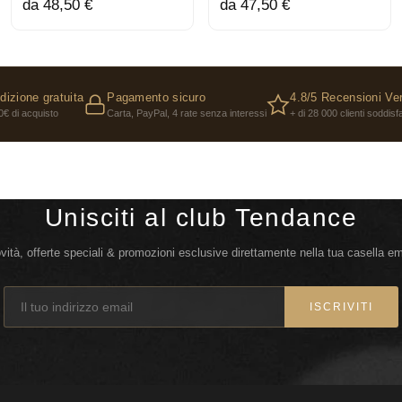
da 48,50 €
da 47,50 €
dizione gratuita
Pagamento sicuro
4.8/5 Recensioni Ver
0€ di acquisto
Carta, PayPal, 4 rate senza interessi
+ di 28 000 clienti soddisfa
Unisciti al club Tendance
vità, offerte speciali & promozioni esclusive direttamente nella tua casella em
ISCRIVITI