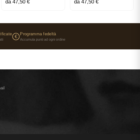
da 47,50 €
da 47,50 €
ificate
Programma fedeltà
€
tti
Accumula punti ad ogni ordine
ail