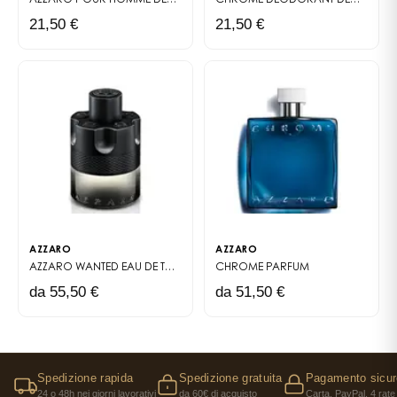
21,50 €
21,50 €
AZZARO
AZZARO
AZZARO WANTED
EAU DE TOILETTE INTENSE
CHROME
PARFUM
da 55,50 €
da 51,50 €
Spedizione rapida
Spedizione gratuita
Pagamento sicur
24 o 48h nei giorni lavorativi
da 60€ di acquisto
Carta, PayPal, 4 rate