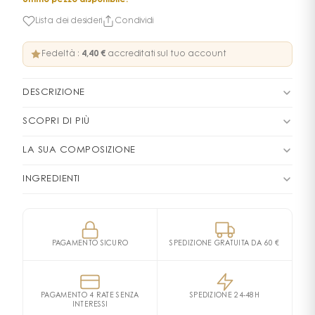
Lista dei desideri
Condividi
Fedeltà :
4,40 €
accreditati sul tuo account
DESCRIZIONE
Essenze di zenzero fresco, coriandolo e cardamomo
SCOPRI DI PIÙ
infiammano un'apertura audace, catturando l'alba di
Su una pelle pulita, vaporizzare una o due volte sulle
un nuovo giorno nell'Ovest americano.
LA SUA COMPOSIZIONE
zone desiderate.
Una tintura di vaniglia ravviva un accordo di cuoio
FAMIGLIA OLFATTIVA
Cuoio
INGREDIENTI
Non strofinare il profumo sulla pelle. Questo
incandescente – una fiamma sensuale ancorata in un
altererebbe lo sviluppo del profumo.
Alcohol Denat., Water\\Aqua\\Eau, Fragrance
paesaggio di ambra ricca e legni mielati.
PIRAMIDE OLFATTIVA
(Parfum), Citral, Coumarin, Geraniol,
Consiglio: sovrapponi il tuo profumo all'emulsione
L'Eau d'Ombré Leather è presentata in un flacone
Note di testa
Hydroxycitronellal, Limonene, Linalool, Bht Alcohol
idratante per un'esperienza più sensoriale.
nero traslucido con una placca in ecopelle.
PAGAMENTO SICURO
SPEDIZIONE GRATUITA DA 60 €
Denat., Water\\Aqua\\Eau, Fragrance (Parfum),
Cardamomo
Zenzero
Coriandolo
L'Ovest americano all'alba, fremente di ambra calda
Questo profumo di lusso è disponibile in 10 ml, 50 ml e
Citral, Coumarin, Geraniol, Hydroxycitronellal,
Note di cuore
e vaniglia sensuale avvolti in un cuoio incandescente.
100 ml.
Limonene, Linalool, Bht
Vaniglia
Cuoio
PAGAMENTO 4 RATE SENZA
SPEDIZIONE 24-48H
Accordo di cuoio incandescente, Ambrofix™, tintura
L'Ovest americano all'alba, fremente di ambra calda
INTERESSI
Note di fondo