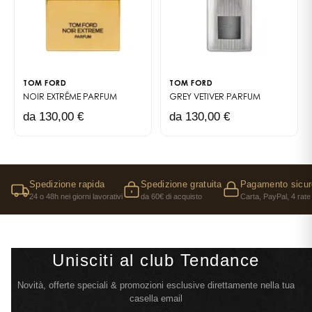
TOM FORD
TOM FORD
NOIR EXTRÊME
PARFUM
GREY VETIVER
PARFUM
da 130,00 €
da 130,00 €
Spedizione rapida
Spedizione gratuita
Pagamento sicur
24 o 48h nei giorni lavorativi
da 60€ di acquisto
Carta, PayPal, 4 rate
Unisciti al club Tendance
Novità, offerte speciali & promozioni esclusive direttamente nella tua
casella email