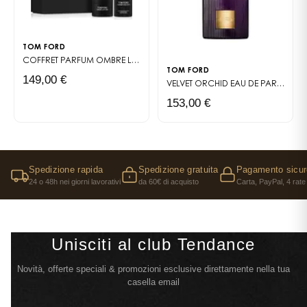
TOM FORD
COFFRET PARFUM
OMBRE LEATHER
TOM FORD
149,00 €
VELVET ORCHID
EAU DE PARFUM
153,00 €
Spedizione rapida
Spedizione gratuita
Pagamento sicur
24 o 48h nei giorni lavorativi
da 60€ di acquisto
Carta, PayPal, 4 rate
Unisciti al club Tendance
Novità, offerte speciali & promozioni esclusive direttamente nella tua
casella email