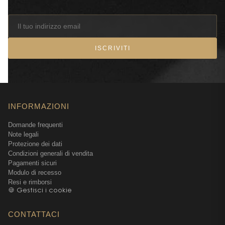
CITRONELLOL • PARFUM / FRAGRANCE (F.I.L. B264710/1).
863682 19 - INGREDIENTS: AQUA / WATER / EAU •
GLYCERIN • CYCLOHEXASILOXANE • BUTYLENE GLYCOL
• ALCOHOL DENAT. • HYDROGENATED STARCH
ISCRIVITI
HYDROLYSATE • STEARIC ACID • STEARYL ALCOHOL •
CETYL ALCOHOL • PALMITIC ACID • GLYCERYL
STEARATE • PEG-100 STEARATE • CERA ALBA / BEESWAX /
CIRE DABEILLE • SODIUM STEAROYL GLUTAMATE •
INFORMAZIONI
ALUMINUM STARCH OCTENYLSUCCINATE •
APHANIZOMENON FLOS-AQUAE EXTRACT • LAMINARIA
Domande frequenti
OCHROLEUCA EXTRACT • POLYGONUM FAGOPYRUM
Note legali
SEED EXTRACT / BUCKWHEAT SEED EXTRACT • TIN OXIDE
Protezione dei dati
Condizioni generali di vendita
• STEARETH-20 • BETAINE • SORBITAN OLEATE • DIMETHYL
Pagamenti sicuri
ISOSORBIDE • PEG-20 STEARATE • ISOHEXADECANE •
Modulo di recesso
METHYL METHACRYLATE CROSSPOLYMER • SODIUM
Resi e rimborsi
CITRATE • MYRISTIC ACID • PALMITOYL TETRAPEPTIDE-7
🍪 Gestisci i cookie
• PALMITOYL TRIPEPTIDE-1 • ADENOSINE • ASCORBYL
CONTATTACI
GLUCOSIDE • NYLON-66 • PROPYLENE GLYCOL •