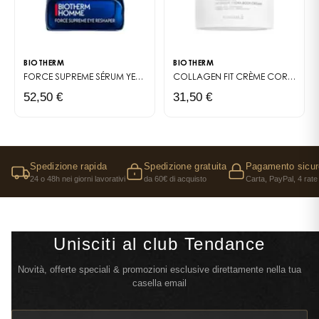
BIOTHERM
BIOTHERM
FORCE SUPREME
SÉRUM YEUX ANTI-ÂGE POUR HOMME
COLLAGEN FIT
CRÈME CORPS HYDRATANTE ET RAFFERMISSANTE
52,50 €
31,50 €
Spedizione rapida
Spedizione gratuita
Pagamento sicur
24 o 48h nei giorni lavorativi
da 60€ di acquisto
Carta, PayPal, 4 rate
Unisciti al club Tendance
Novità, offerte speciali & promozioni esclusive direttamente nella tua
casella email