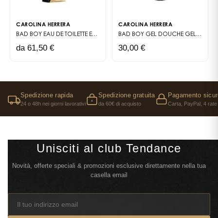
CAROLINA HERRERA
CAROLINA HERRERA
BAD BOY EAU DE TOILETTE
EAU DE TOILETTE
BAD BOY GEL DOUCHE
GEL DOUCHE
da 61,50 €
30,00 €
Spedizione rapida
Spedizione gratuita
Pagamento sicur
24 o 48h nei giorni lavorativi
da 60€ di acquisto
Carta, PayPal, 4 rate
Unisciti al club Tendance
Novità, offerte speciali & promozioni esclusive direttamente nella tua
casella email