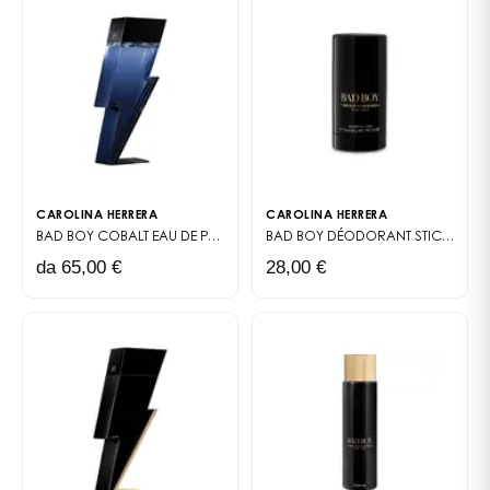
CAROLINA HERRERA
CAROLINA HERRERA
BAD BOY COBALT
EAU DE PARFUM ELECTRIQUE
BAD BOY DÉODORANT STICK
DÉOD
da 65,00 €
28,00 €