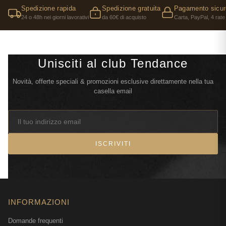
Spedizione rapida
Spedizione gratuita
Pagamento sicur
24 o 48h nei giorni lavorativi
da 60€ di acquisto
Carta, PayPal, 4 rate
Unisciti al club Tendance
Novità, offerte speciali & promozioni esclusive direttamente nella tua
casella email
ISCRIVITI
INFORMAZIONI
Domande frequenti