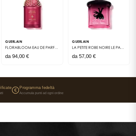
GUERLAIN
GUERLAIN
 ABSOLUS ALLEGORIA
FLORABLOOM EAU DE PARFUM
LES ABSOLUS ALLEGORIA
LA PETITE ROBE NOIRE
LE PARFUM
da 94,00 €
da 57,00 €
ificate
Programma fedeltà
€
tti
Accumula punti ad ogni ordine