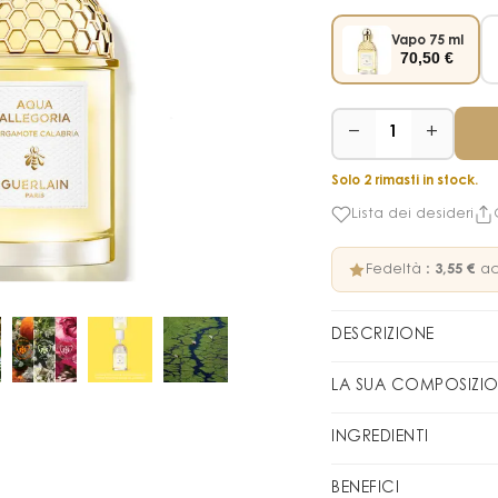
Vapo 75 ml
70,50
€
−
+
1
Solo 2 rimasti in stock.
Lista dei desideri
Fedeltà :
3,55 €
ac
DESCRIZIONE
In tutto il suo sple
LA SUA COMPOSIZI
bacca rosa e zenzero,
bianchi. Create la 
FAMIGLIA OLFATTIVA
E
INGREDIENTI
con: Nerolia Vetiver
Avvertenza: gli elen
Salvia, Flora Cherrys
PIRAMIDE OLFATTIVA
BENEFICI