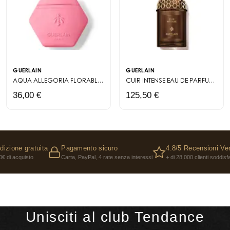
GUERLAIN
GUERLAIN
AQUA ALLEGORIA FLORABLOOM CRÈME MAINS
CRÈME MAINS
CUIR INTENSE EAU DE PARFUM
LES
36,00 €
125,50 €
dizione gratuita
Pagamento sicuro
4.8/5 Recensioni Ver
0€ di acquisto
Carta, PayPal, 4 rate senza interessi
+ di 28 000 clienti soddisfa
Unisciti al club Tendance