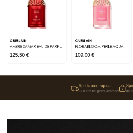
GUERLAIN
GUERLAIN
AMBRE SAMAR EAU DE PARFUM
LES ABSOLUS ALLEGORIA
FLORABLOOM PERLE
AQUA ALLEGORIA
125,50 €
109,00 €
Spedizione rapida
Spe
24 o 48h nei giorni lavorativi
da 6