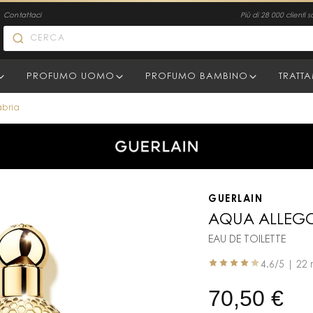
Contattaci
Più di 28 000 clienti s
PROFUMO UOMO
PROFUMO BAMBINO
TRATT
bria
GUERLAIN
AQUA ALLEGO
EAU DE TOILETTE
4.6
/5 |
22 
70,50
€