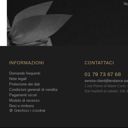
No
INFORMAZIONI
CONTATTACI
Domande frequenti
01 79 73 67 68
Note legali
service-client@tendance-p
Protezione dei dati
1 rue Pierre et Marie Curie
Condizioni generali di vendita
Dal martedì al sabato, 10h-
Pagamenti sicuri
Modulo di recesso
Resi e rimborsi
🍪 Gestisci i cookie