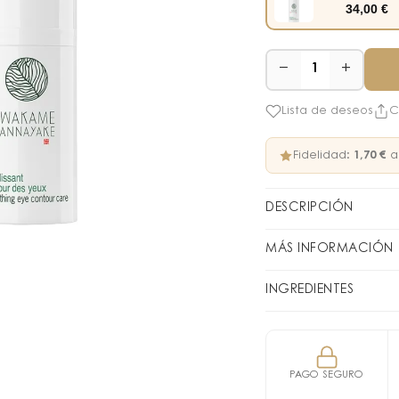
34,00
€
−
+
1
Lista de deseos
C
Fidelidad:
1,70 €
a
DESCRIPCIÓN
El Cuidado alisador 
MÁS INFORMACIÓN
reduce visiblemente l
Mañana y noche, a
embellecida.
INGREDIENTES
ángulo externo del
Desde la primera ap
AQUA (WATER), CAPRY
Repetir la aplicac
Día tras día, la piel 
TETRAETHYLHEXANOAT
contorno del ojo luc
C12-16 ALCOHOLS, N
PAGO SEGURO
GLYCOL, HYDROGENAT