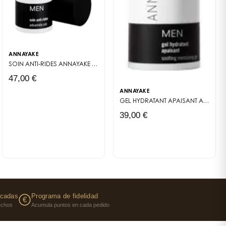
ANNAYAKE
SOIN ANTI-RIDES
ANNAYAKE MEN
47,00 €
ANNAYAKE
GEL HYDRATANT APAISANT
ANNAYAKE MEN
39,00 €
icadas
Programa de fidelidad
€
fechos
Acumula puntos en cada pedido