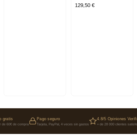
129,50 €
 gratis
Pago seguro
4.8/5 Opiniones Verif
ir de 60€ de compra
Tarjeta, PayPal, 4 veces sin gastos
+ de 28 000 clientes satis