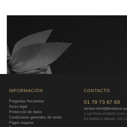
INFORMACIÓN
CONTACTO
Preguntas frecuentes
01 79 73 67 68
Aviso legal
service-client@tendance-p
Protección de datos
1 rue Pierre et Marie Curie
Condiciones generales de venta
De martes a sábado, 10h-1
Pagos seguros