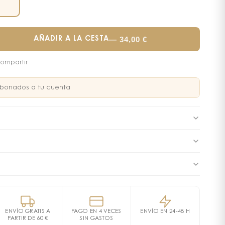
—
34,00
€
AÑADIR A LA CESTA
ompartir
bonados a tu cuenta
contorno de ojos desafruga la epidermis a la vez que
as bolsas y las ojeras. La mirada queda iluminada y
plicar delicadamente desde el ángulo interno hacia el
 ojo.
licación, la mirada parece descansada y energizada.
LIC/CAPRIC TRIGLYCERIDE, GLYCERIN, PENTAERYTHRITYL
ión sobre el párpado móvil.
se alisa y las ojeras desaparecen. Más luminoso, el
E, CETYL ALCOHOL, CETYL PALMITATE, BUTYLENE GLYCOL,
e más joven.
IACINAMIDE, PALMITIC ACID, CARBOMER, PROPYLENE
ENVÍO GRATIS A
PAGO EN 4 VECES
ENVÍO EN 24-48 H
ED LECITHIN, SODIUM BENZOATE, FRAXINUS EXCELSIOR
PARTIR DE 60 €
SIN GASTOS