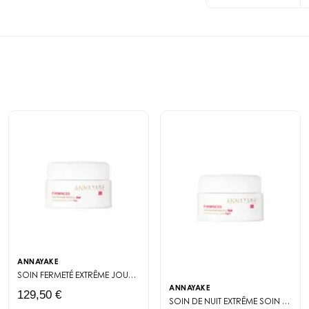
BARK EXTRACT, ETHY
SODIUM HYDROXIDE, O
EXTRACT, TOCOPHER
ANNAYAKE
SOIN FERMETÉ EXTRÊME JOUR
CRÈME DE JOUR RAFFERMISSANTE 50 ML FOR
ANNAYAKE
129,50 €
SOIN DE NUIT EXTRÊME
SOIN DE NUIT HAUTE TECHNOLOGIE : FERMETÉ ET ÉCLAT PENDANT LE PIC DE RÉGÉNÉRATION CELLULAIRE.