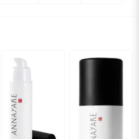
LHEXYLGLYCERIN, XANTHAN GUM, TOCOPHERYL ACETATE,
-CYMEN-5-OL, SILANETRIOL, UNDARIA PINNATIFIDA
OL.
MULÉE POUR AMÉLIORER LA FERMETÉ, L'ÉLASTICITÉ ET L'ÉCLAT DE LA PEAU M