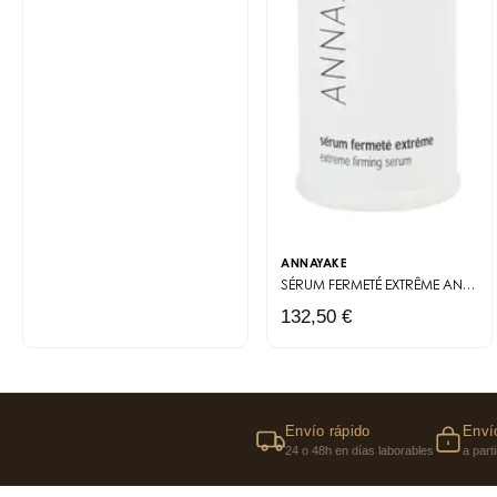
ANNAYAKE
SÉRUM FERMETÉ EXTRÊME
ANTI-AGE EXTRÊME
132,50 €
Envío rápido
Envío
24 o 48h en días laborables
a part