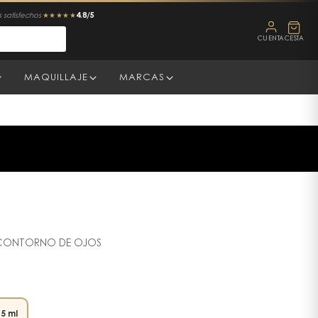
4.8/5
 satisfechos
★★★★★
CUENTA
CESTA
MAQUILLAJE
MARCAS
 CONTORNO DE OJOS
5 ml