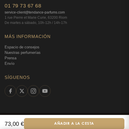
01 79 73 67 68
service-client@tendance-parfums.com
1 rue Pierre et Marie Curie, 63200 Riom
De martes a sábado, 10h-12h / 14h-17h
MÁS INFORMACIÓN
Espacio de consejos
Nuestras perfumerías
Prensa
Envío
SÍGUENOS
©
2026
Tendance Parfums —
Todos los derechos
73,00
€
AÑADIR A LA CESTA
Español
reservados
·
Perfumería en línea desde 2009
·