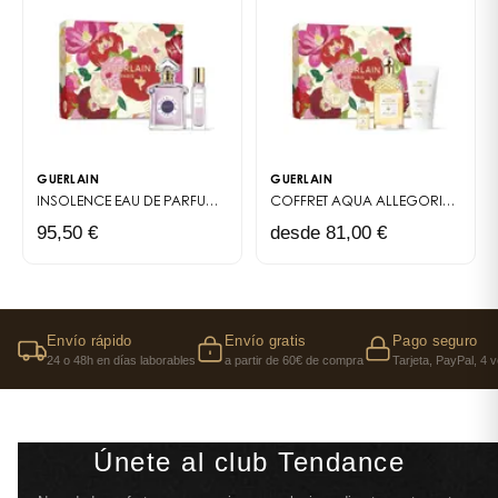
GUERLAIN
GUERLAIN
INSOLENCE EAU DE PARFUM 75 ML + TRAVEL SPRAY
ESTE COFRE REÚNE 
COFFRET AQUA ALLEGORIA MANDARINE BASILIC – EAU DE TOILETTE & LAIT CORPS
95,50 €
desde 81,00 €
Envío rápido
Envío gratis
Pago seguro
24 o 48h en días laborables
a partir de 60€ de compra
Tarjeta, PayPal, 4 
Únete al club Tendance