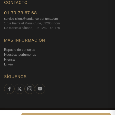
CONTACTO
01 79 73 67 68
service-client@tendance-parfums.com
1 rue Pierre et Marie Curie, 63200 Riom
De martes a sábado, 10h-12h / 14h-17h
MÁS INFORMACIÓN
Espacio de consejos
Nuestras perfumerías
Prensa
Envío
SÍGUENOS
©
2026
Tendance Parfums —
Todos los derechos