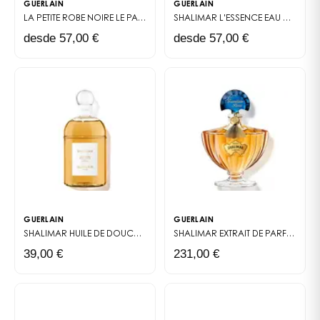
GUERLAIN
GUERLAIN
ALCOHOL • PARFUM (FRAGRANCE) • AQUA (WATER) •
LA PETITE ROBE NOIRE
LE PARFUM
SHALIMAR L'ESSENCE
EAU DE PARFUM INTENSE
LIMONENE • LINALOOL • COUMARIN • BUTYL
desde 57,00 €
desde 57,00 €
METHOXYDIBENZOYLMETHANE • CITRONELLOL •
HYDROXYCITRONELLAL • GERANIOL • ALPHA-ISOMETHYL
IONONE • CITRAL • BENZYL BENZOATE • EUGENOL •
CINNAMAL • BENZYL ALCOHOL • TOCOPHEROL • CI
19140 (YELLOW 5) • CI 14700 (RED 4) • CI 60730 (EXT.
VIOLET 2)
GUERLAIN
GUERLAIN
SHALIMAR HUILE DE DOUCHE
ACEITE SEDOSO PARA LA DUCHA
SHALIMAR
EXTRAIT DE PARFUM
39,00 €
231,00 €