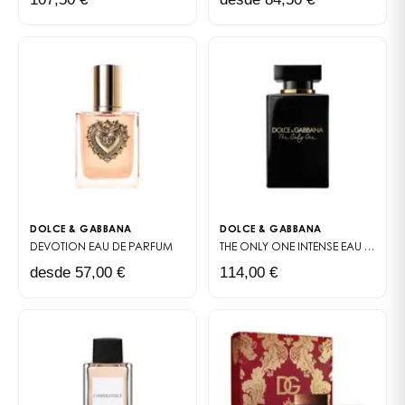
fondo, más sensual, se despliega en torno al cedro, el
ámbar y los almizcles blancos, dejando en la piel un
rastro a la vez suave y cautivador.
El diseño del frasco
Depurado y elegante, el frasco del parfum Light Blue
refleja la pureza y luminosidad de la fragancia. Su
vidrio esmerilado y su tapón azul pastel evocan el
mar y el cielo mediterráneos. Una estética refinada,
fiel al estilo único de Dolce & Gabbana, entre
modernidad y sensualidad discreta.
DOLCE & GABBANA
DOLCE & GABBANA
DEVOTION
EAU DE PARFUM
THE ONLY ONE INTENSE
EAU DE PARFUM
Las variantes de la gama Light
desde 57,00 €
114,00 €
Blue
Para prolongar esta experiencia olfativa, Dolce &
Gabbana ha imaginado varias variaciones en torno
al parfum icónico. Descubra el conjunto de la
colección Light Blue Dolce & Gabbana
, que explora