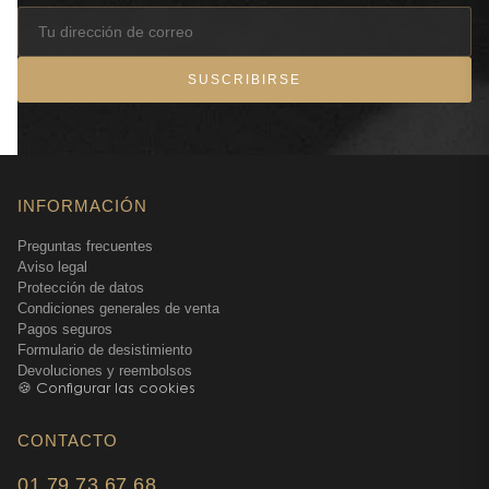
Dolce & Gabbana
ofrece un conjunto refinado que
reúne los esenciales de la línea: eau de toilette, leche
corporal o miniaturas. Una idea de regalo perfecta
SUSCRIBIRSE
para compartir la frescura y la sensualidad del
parfum Light Blue.
Una fragancia para todas las estaciones
Aunque su frescura evoca el verano, el parfum Light
Blue puede llevarse durante todo el año. Ilumina los
INFORMACIÓN
días de invierno con una nota soleada y acompaña
Preguntas frecuentes
las veladas estivales con una elegancia natural. Su
Aviso legal
ligereza lo convierte en un aliado del día a día,
Protección de datos
mientras que su estela refinada permanece
Condiciones generales de venta
Pagos seguros
memorable.
Formulario de desistimiento
Consejos para realzar su parfum Light Blue
Devoluciones y reembolsos
🍪 Configurar las cookies
Aplíquelo en los puntos de pulso (cuello, muñecas,
escote) para revelar toda su sutileza.
CONTACTO
Hidrate su piel antes de la vaporización para
prolongar la duración del parfum.
01 79 73 67 68