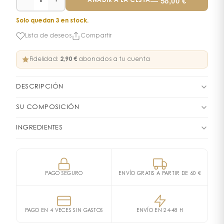
−
+
—
58,00
€
1
AÑADIR A LA CESTA
Solo quedan 3 en stock.
Lista de deseos
Compartir
Fidelidad:
2,90 €
abonados a tu cuenta
DESCRIPCIÓN
Parfum Light Blue – El icono
SU COMPOSICIÓN
mediterráneo de Dolce &
FAMILIA OLFATIVA
Floral Afrutado
INGREDIENTES
ALCOHOL, PARFUM (FRAGRANCE), AQUA (WATER),
Gabbana
PIRÁMIDE OLFATIVA
LIMONENE, ETHYLHEXYL METHOXYCINNAMATE,
Una fragancia luminosa e intemporal
Notas de salida
DIETHYLAMINO HYDROXYBENZOYL HEXYL BENZOATE,
PAGO SEGURO
ENVÍO GRATIS A PARTIR DE 60 €
El
CITRAL, CINNAMAL, LINALOOL, BHT
parfum Light Blue
de Dolce & Gabbana encarna la
Limón de Sicilia
Manzana
Cedro
Campanula
esencia misma de la feminidad moderna: libre,
Notas de corazón
radiante y llena de vitalidad. Verdadero homenaje al
Bambú
Jazmín
Rosa Blanca
PAGO EN 4 VECES SIN GASTOS
ENVÍO EN 24-48 H
Mediterráneo, esta fragancia evoca el azul del cielo
Notas de fondo