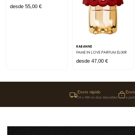
desde 55,00 €
RABANNE
FAME IN LOVE
PARFUM ELIXIR
desde 47,00 €
Envío rápido
Envío
24 o 48h en días laborables
a part