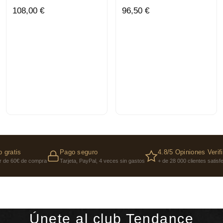
108,00 €
96,50 €
 gratis
Pago seguro
4.8/5 Opiniones Verif
ir de 60€ de compra
Tarjeta, PayPal, 4 veces sin gastos
+ de 28 000 clientes satis
Únete al club Tendance