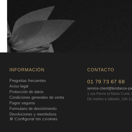
INFORMACIÓN
CONTACTO
Preguntas frecuentes
01 79 73 67 68
Aviso legal
service-client@tendance-p
Protección de datos
1 rue Pierre et Marie Curie
Condiciones generales de venta
De martes a sábado, 10h-1
Pagos seguros
Formulario de desistimiento
Devoluciones y reembolsos
🍪 Configurar las cookies