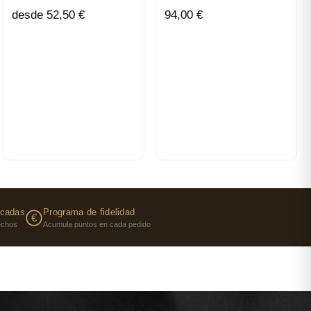
desde 52,50 €
94,00 €
icadas
Programa de fidelidad
€
fechos
Acumula puntos en cada pedido