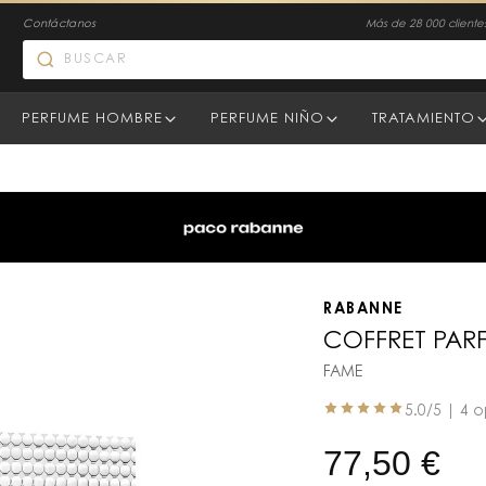
Contáctanos
Más de 28 000 clientes
PERFUME HOMBRE
PERFUME NIÑO
TRATAMIENTO
RABANNE
COFFRET PAR
FAME
5.0
/5 |
4 o
77,50
€