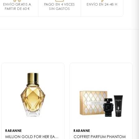
THANE, LIMONENE, COUMARIN, CITRONELLOL,
ENVÍO GRATIS A
PAGO EN 4 VECES
ENVÍO EN 24-48 H
OMETHYL IONONE, CINNAMYL ALCOHOL, FARNESOL,
PARTIR DE 60 €
SIN GASTOS
 madre con un regalo de excepción ofreciendo el cofre
HOL, TRIS(TETRAMETHYLHYDROXYPIPERIDINOL) CITRATE,
ste cofre, inspirado en los diseños de la moda, contiene
9140 (YELLOW 5), CI 60730 (EXT. VIOLET 2), CI 14700 (RED
ml y su Loción Corporal 100 ml. Fame encarna la
 de vanguardia, con una composición única enriquecida
osos para un rastro irresistible y sensual.
otas de mango suculento, jazmín delicado y aéreo, así
emoso y adictivo, creando una fragancia
nada.
ara realzar la belleza y la elegancia de cada madre.
RABANNE
RABANNE
MILLION GOLD FOR HER
EAU DE PARFUM
COFFRET PARFUM
PHANTOM