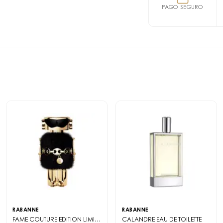
METHOXYDIBENZOYLME
ml.
PAGO SEGURO
GERANIOL, ALPHA-IS
Celebre el día de la
CITRAL, BENZYL ALCO
ultra-couture Fame. E
BENZYL BENZOATE, CI 1
el Eau de Parfum 50 
4)
innovación y el lujo
con ingredientes preci
El perfume desvela n
como un incienso cr
embriagadora y refi
Un regalo perfecto p
Frutal chypré
Mango jugoso
Jazmín brillante
Incienso cremoso
RABANNE
RABANNE
FAME COUTURE EDITION LIMITÉE
EAU DE PARFUM
CALANDRE
EAU DE TOILETTE