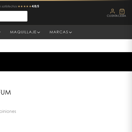
4.8/5
 satisfechos
★★★★★
CUENTA
CESTA
MAQUILLAJE
MARCAS
FUM
piniones