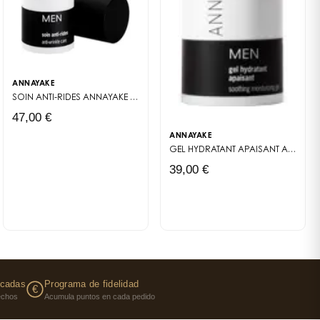
ANNAYAKE
SOIN ANTI-RIDES
ANNAYAKE MEN
47,00 €
ANNAYAKE
GEL HYDRATANT APAISANT
ANNAYAKE MEN
39,00 €
icadas
Programa de fidelidad
€
fechos
Acumula puntos en cada pedido