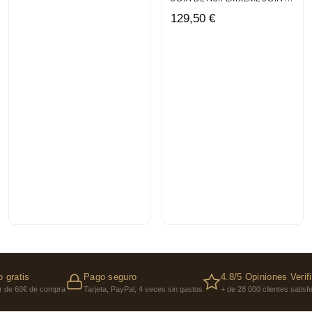
129,50 €
 gratis
Pago seguro
4.8/5 Opiniones Verif
ir de 60€ de compra
Tarjeta, PayPal, 4 veces sin gastos
+ de 28 000 clientes satis