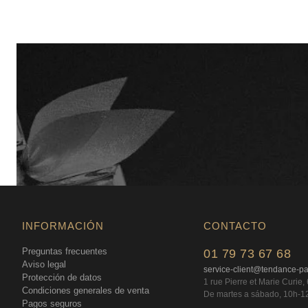
INFORMACIÓN
CONTACTO
Preguntas frecuentes
01 79 73 67 68
Aviso legal
service-client@tendance-p
Protección de datos
1 rue Pierre et Marie Curie
Condiciones generales de venta
De martes a sábado, 10h-1
Pagos seguros