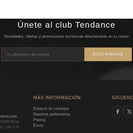
Únete al club Tendance
Novedades, ofertas y promociones exclusivas directamente en tu correo
SUSCRIBIRSE
MÁS INFORMACIÓN
SÍGUEN
Espacio de consejos
Nuestras perfumerías
arfums.com
Prensa
, 63200 Riom
Envío
2h / 14h-17h