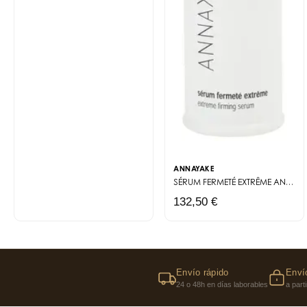
ANNAYAKE
SÉRUM FERMETÉ EXTRÊME
ANTI-AGE EXTRÊME
132,50 €
Envío rápido
Envío
24 o 48h en días laborables
a part