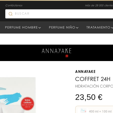
Contáctanos
Más de 28 000 clientes
PERFUME HOMBRE
PERFUME NIÑO
TRATAMIENTO
ANNAYAKE
COFFRET 24H
HIDRATACIÓN CORPO
23,50
€
400 ml + 100 ml