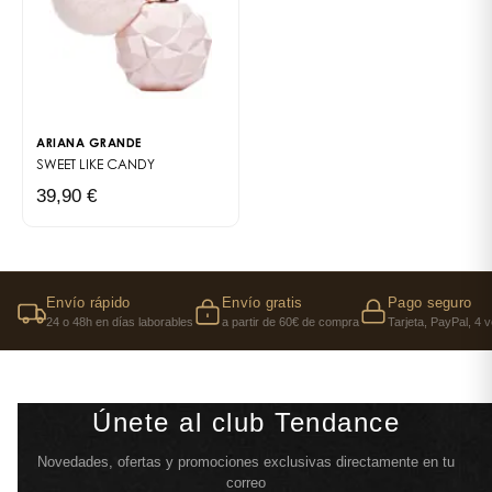
ARIANA GRANDE
SWEET LIKE CANDY
39,90 €
Envío rápido
Envío gratis
Pago seguro
24 o 48h en días laborables
a partir de 60€ de compra
Tarjeta, PayPal, 4 
Únete al club Tendance
Novedades, ofertas y promociones exclusivas directamente en tu
correo