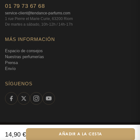
01 79 73 67 68
service-client@tendance-parfums.com
1 rue Pierre et Marie Curie, 63200 Riom
De martes a sábado, 10h-12h / 14h-17h
MÁS INFORMACIÓN
Espacio de consejos
Nuestras perfumerías
Prensa
Envío
SÍGUENOS
©
2026
Tendance Parfums —
Todos los derechos
14,90
€
AÑADIR A LA CESTA
Español
reservados
·
Perfumería en línea desde 2009
·